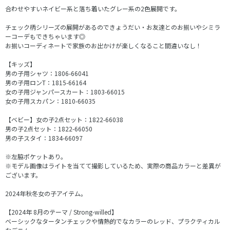
合わせやすいネイビー系と落ち着いたグレー系の2色展開です。
チェック柄シリーズの展開があるのできょうだい・お友達とのお揃いやシミラ
ーコーデもできちゃいます◎
お揃いコーディネートで家族のお出かけが楽しくなること間違いなし！
【キッズ】
男の子用シャツ：1806-66041
男の子用ロンT：1815-66164
女の子用ジャンパースカート：1803-66015
女の子用スカパン：1810-66035
【ベビー】女の子2点セット：1822-66038
男の子2点セット：1822-66050
男の子スタイ：1834-66097
※左脇ポケットあり。
※モデル画像はライトを当てて撮影しているため、実際の商品カラーと差異が
ございます。
2024年秋冬女の子アイテム。
【2024年 8月のテーマ / Strong-willed】
ベーシックなタータンチェックや情熱的でなカラーのレッド、プラクティカル