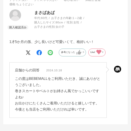
価格
:ちょうどよい
まさばあば
年代:
60代
お子さまの年齢:
1～2歳
購入したサイズ:
90cm
性別:
女性
お子さまの性別:
女の子
1才5か月の孫、少し長いけど可愛いくて、格好いい！
参考になった
0
Like!
0
店舗からの回答
2024.10.18
この度はBEBEMALLをご利用いただき、誠にありがと
うございました。
巻きスカートやベルトがお姉さん風でかっこいいです
よね♪
お出かけにたくさんご着用いただけると嬉しいです。
今後とも当店をご利用いただければ幸いです。