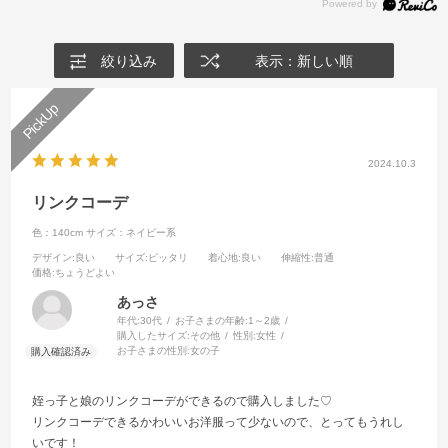
絞り込み
表示：新しい順
2024.10.3
リンクコーデ
色：140cm
サイズ：ネイビー系
デザイン
:良い
サイズ
:ピッタリ
着心地
:良い
伸縮性
:普通
価格
:ちょうどよい
あっさ
年代:
30代
お子さまの年齢:
1～2歳
購入したサイズ:
その他
性別:
女性
お子さまの性別:
女の子
姪っ子と娘のリンクコーデができるので購入しました♡
リンクコーデできるかわいいお洋服って少ないので、とってもうれし
いです！