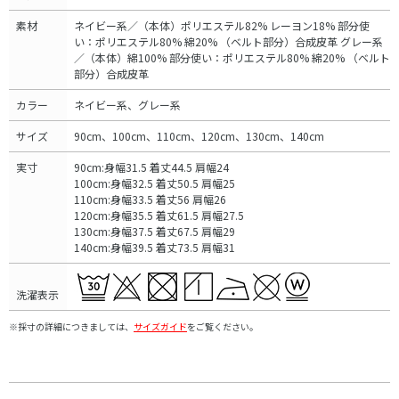
素材
ネイビー系／（本体）ポリエステル82% レーヨン18% 部分使
い：ポリエステル80% 綿20% （ベルト部分）合成皮革 グレー系
／（本体）綿100% 部分使い：ポリエステル80% 綿20% （ベルト
部分）合成皮革
カラー
ネイビー系、グレー系
サイズ
90cm、100cm、110cm、120cm、130cm、140cm
実寸
90cm:身幅31.5 着丈44.5 肩幅24
100cm:身幅32.5 着丈50.5 肩幅25
110cm:身幅33.5 着丈56 肩幅26
120cm:身幅35.5 着丈61.5 肩幅27.5
130cm:身幅37.5 着丈67.5 肩幅29
140cm:身幅39.5 着丈73.5 肩幅31
洗濯表示
※採寸の詳細につきましては、
サイズガイド
をご覧ください。