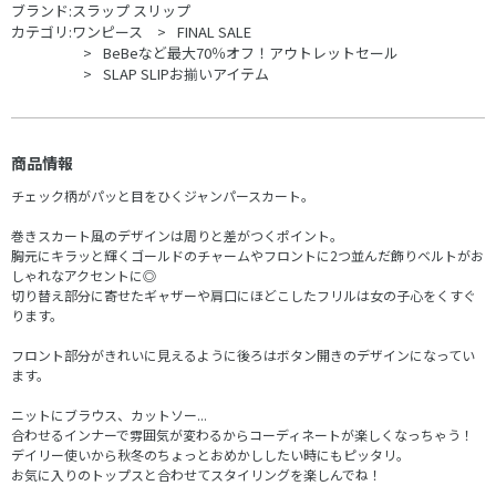
ブランド:
スラップ スリップ
カテゴリ:
ワンピース
FINAL SALE
BeBeなど最大70％オフ！アウトレットセール
SLAP SLIPお揃いアイテム
商品情報
チェック柄がパッと目をひくジャンパースカート。
巻きスカート風のデザインは周りと差がつくポイント。
胸元にキラッと輝くゴールドのチャームやフロントに2つ並んだ飾りベルトがお
しゃれなアクセントに◎
切り替え部分に寄せたギャザーや肩口にほどこしたフリルは女の子心をくすぐ
ります。
フロント部分がきれいに見えるように後ろはボタン開きのデザインになってい
ます。
ニットにブラウス、カットソー...
合わせるインナーで雰囲気が変わるからコーディネートが楽しくなっちゃう！
デイリー使いから秋冬のちょっとおめかししたい時にもピッタリ。
お気に入りのトップスと合わせてスタイリングを楽しんでね！