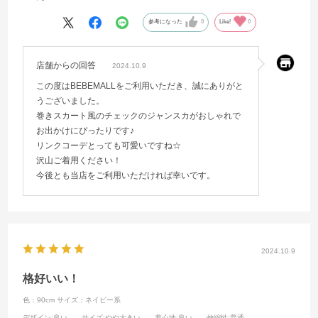
参考になった
0
Like!
0
店舗からの回答
2024.10.9
この度はBEBEMALLをご利用いただき、誠にありがと
うございました。
巻きスカート風のチェックのジャンスカがおしゃれで
お出かけにぴったりです♪
リンクコーデとっても可愛いですね☆
沢山ご着用ください！
今後とも当店をご利用いただければ幸いです。
2024.10.9
格好いい！
色：90cm
サイズ：ネイビー系
デザイン
:良い
サイズ
:やや大きい
着心地
:良い
伸縮性
:普通