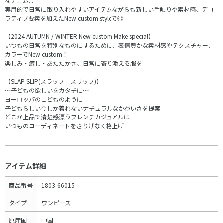
なデニム...
実用的で日常に取り入れやすいアイテムながらも新しい手触りや素材感、デコ
ラティブ要素を加えたNew custom styleで◎
【2024 AUTUMN / WINTER New custom Make special】
いつもの日常を特別なものにするために、表情豊かな素材感やテクスチャー、
カラーでNew custom！
楽しみ・癒し・あたたかさ、日常に寄り添える服を
【SLAP SLIP(スラップ スリップ)】
～子どもの欲しいをカタチに～
ヨーロッパのこどものように
子どもらしい今しか着れないナチュラルなかわいさを提案
どこか上品で清楚感漂うフレンチカジュアルは
いつものコーディネートをさりげなく格上げ
アイテム詳細
商品番号
1803-66015
タイプ
ワンピース
原産国
中国