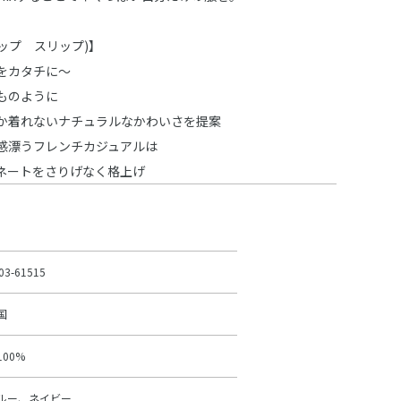
スラップ スリップ)】
をカタチに～
ものように
か着れないナチュラルなかわいさを提案
感漂うフレンチカジュアルは
ネートをさりげなく格上げ
03-61515
国
100%
ルー、ネイビー