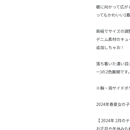
裾に向かって広が
ってもかわいい1
肩紐でサイズの調
デニム素材のキュ
追加しちゃお！
落ち着いた濃い目
ー)の2色展開です
※胸・両サイドポ
2024年春夏女の
【 2024年 2月のテー
お正月や冬休みも