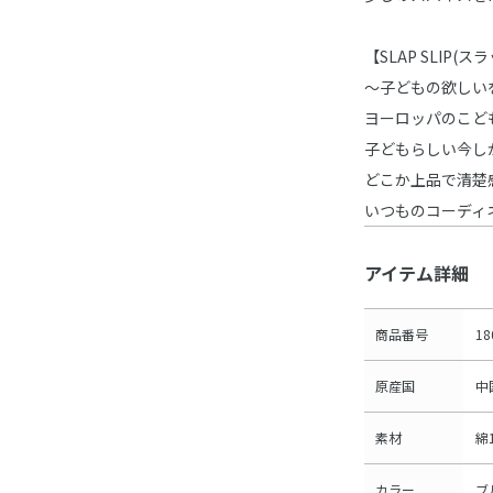
【SLAP SLIP(
～子どもの欲しい
ヨーロッパのこど
子どもらしい今し
どこか上品で清楚
いつものコーディ
アイテム詳細
商品番号
18
原産国
中
素材
綿
カラー
ブ