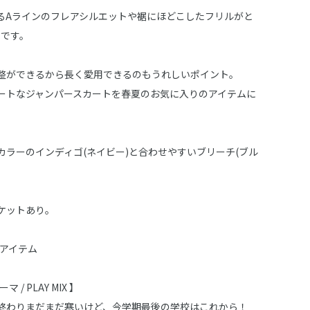
るAラインのフレアシルエットや裾にほどこしたフリルがと
着です。
整ができるから長く愛用できるのもうれしいポイント。
ートなジャンパースカートを春夏のお気に入りのアイテムに
カラーのインディゴ(ネイビー)と合わせやすいブリーチ(ブル
。
ケットあり。
子アイテム
マ / PLAY MIX 】
終わりまだまだ寒いけど、今学期最後の学校はこれから！