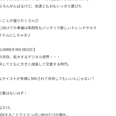
ちろんがんばるけど、友達ともおもいっきり遊びた
いことが盛りだくさん◎
に向けての準備は実用性もバッチリで新しいトレンドやカラ
イテムにしちゃお♪
/ SUMMER MIX MOOD 】
の共存、拡大するデジタル世界・・・
存してともに大きく成長して交差する時代。
なテイストが多様にMIXされて共存してもいいんじゃない？
必要はないはず！
なだけ。
MIXすることでイマっぽい自分だけの服を。