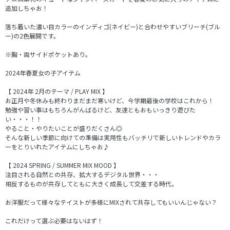
追加しちゃお！
落ち着いた濃い目カラーのインディゴ(ネイビー)と合わせやすいブリーチ(ブル
ー)の2色展開です。
※胸・両サイドポケットあり。
2024年春夏女の子アイテム
【 2024年 2月のテーマ / PLAY MIX 】
お正月や冬休みも終わりまだまだ寒いけど、今学期最後の学校はこれから！
勉強や習い事はもちろんがんばるけど、友達ともおもいっきり遊びた
い・・・！！
やること・やりたいことが盛りだくさん◎
そんな新しい季節に向けての準備は実用性もバッチリで新しいトレンドやカラ
ーをとりいれたアイテムにしちゃお♪
【 2024 SPRING / SUMMER MIX MOOD 】
注目される自然との共存、拡大するデジタル世界・・・
相反するものが共存してともに大きく成長して交差する時代。
お洋服だって様々なテイストが多様にMIXされて共存してもいいんじゃない？
これだけって選ぶ必要はないはず！