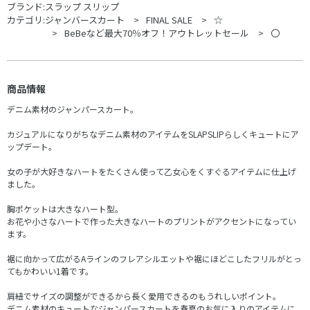
ブランド:
スラップ スリップ
カテゴリ:
ジャンバースカート
FINAL SALE
☆
BeBeなど最大70％オフ！アウトレットセール
〇
商品情報
デニム素材のジャンパースカート。
カジュアルになりがちなデニム素材のアイテムをSLAPSLIPらしくキュートにア
ップデート。
女の子が大好きなハートをたくさん使って乙女心をくすぐるアイテムに仕上げ
ました。
胸ポケットは大きなハート型。
お花や小さなハートで作った大きなハートのプリントがアクセントになってい
ます。
裾に向かって広がるAラインのフレアシルエットや裾にほどこしたフリルがとっ
てもかわいい1着です。
肩紐でサイズの調整ができるから長く愛用できるのもうれしいポイント。
デニム素材のキュートなジャンパースカートを春夏のお気に入りのアイテムに