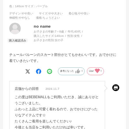
色：140cm
サイズ：パープル
デザイン
:やや良い
サイズ
:やや大きい
着心地
:やや良い
伸縮性
:ややなし
価格
:ちょうどよい
no name
お子さまの年齢:
7～8歳
年代:
40代
購入したサイズ:
140cm
性別:
女性
お子さまの性別:
女の子
チュールバルーンのスカート部分がとてもかわいいです。おでかけに
着ていきたいです。
参考になった
0
Like!
0
店舗からの回答
2024.11.7
この度はBEBEMALLをご利用いただき、誠にありがと
うございました。
ふわっと上品に可愛く着れるので、おでかけにぴった
りなアイテムです☆
たくさんご着用を楽しんでください♪
今後とも当店をご利用いただければ幸いです。