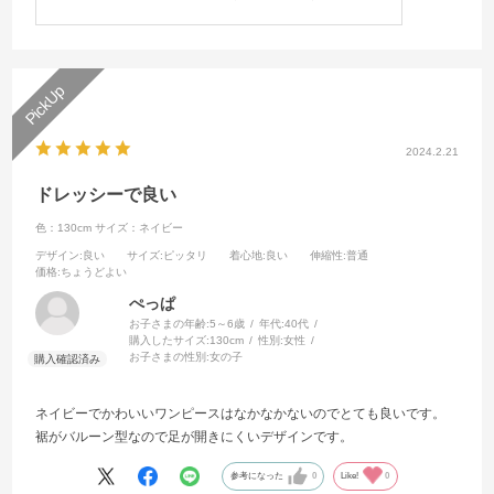
2024.2.21
ドレッシーで良い
色：130cm
サイズ：ネイビー
デザイン
:良い
サイズ
:ピッタリ
着心地
:良い
伸縮性
:普通
価格
:ちょうどよい
ぺっぱ
お子さまの年齢:
5～6歳
年代:
40代
購入したサイズ:
130cm
性別:
女性
お子さまの性別:
女の子
ネイビーでかわいいワンピースはなかなかないのでとても良いです。
裾がバルーン型なので足が開きにくいデザインです。
参考になった
0
Like!
0