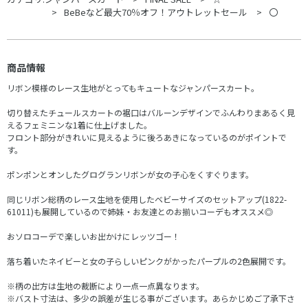
BeBeなど最大70％オフ！アウトレットセール
〇
商品情報
リボン模様のレース生地がとってもキュートなジャンパースカート。
切り替えたチュールスカートの裾口はバルーンデザインでふんわりまあるく見
えるフェミニンな1着に仕上げました。
フロント部分がきれいに見えるように後ろあきになっているのがポイントで
す。
ポンポンとオンしたグログランリボンが女の子心をくすぐります。
同じリボン総柄のレース生地を使用したベビーサイズのセットアップ(1822-
61011)も展開しているので姉妹・お友達とのお揃いコーデもオススメ◎
おソロコーデで楽しいお出かけにレッツゴー！
落ち着いたネイビーと女の子らしいピンクがかったパープルの2色展開です。
※柄の出方は生地の裁断により一点一点異なります。
※バスト寸法は、多少の誤差が生じる事がございます。あらかじめご了承下さ