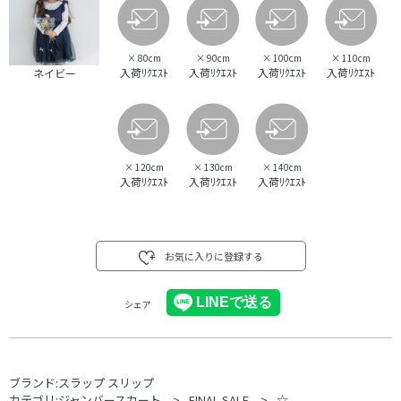
×
80cm
×
90cm
×
100cm
×
110cm
入荷ﾘｸｴｽﾄ
入荷ﾘｸｴｽﾄ
入荷ﾘｸｴｽﾄ
入荷ﾘｸｴｽﾄ
ネイビー
×
120cm
×
130cm
×
140cm
入荷ﾘｸｴｽﾄ
入荷ﾘｸｴｽﾄ
入荷ﾘｸｴｽﾄ
お気に入りに登録する
シェア
ブランド:
スラップ スリップ
カテゴリ:
ジャンバースカート
FINAL SALE
☆