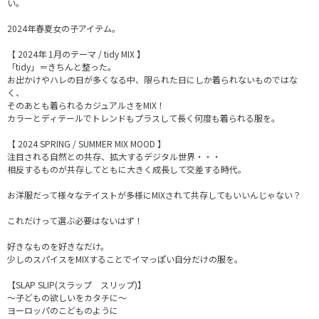
い。
2024年春夏女の子アイテム。
【 2024年 1月のテーマ / tidy MIX 】
「tidy」＝きちんと整った。
お出かけやハレの日が多くなる中、限られた日にしか着られないものではな
く、
そのあとも着られるカジュアルさをMIX！
カラーとディテールでトレンドもプラスして長く何度も着られる服を。
【 2024 SPRING / SUMMER MIX MOOD 】
注目される自然との共存、拡大するデジタル世界・・・
相反するものが共存してともに大きく成長して交差する時代。
お洋服だって様々なテイストが多様にMIXされて共存してもいいんじゃない？
これだけって選ぶ必要はないはず！
好きなものを好きなだけ。
少しのスパイスをMIXすることでイマっぽい自分だけの服を。
【SLAP SLIP(スラップ スリップ)】
～子どもの欲しいをカタチに～
ヨーロッパのこどものように