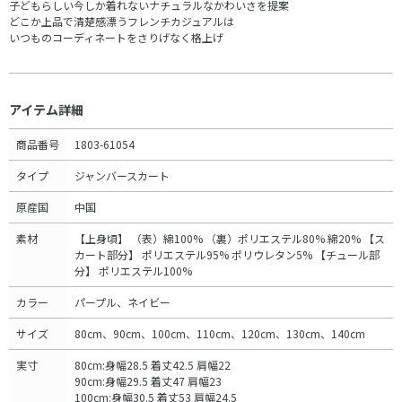
子どもらしい今しか着れないナチュラルなかわいさを提案
どこか上品で清楚感漂うフレンチカジュアルは
いつものコーディネートをさりげなく格上げ
アイテム詳細
商品番号
1803-61054
タイプ
ジャンバースカート
原産国
中国
素材
【上身頃】 （表）綿100% （裏）ポリエステル80% 綿20% 【ス
カート部分】 ポリエステル95% ポリウレタン5% 【チュール部
分】 ポリエステル100%
カラー
パープル、ネイビー
サイズ
80cm、90cm、100cm、110cm、120cm、130cm、140cm
実寸
80cm:身幅28.5 着丈42.5 肩幅22
90cm:身幅29.5 着丈47 肩幅23
100cm:身幅30.5 着丈53 肩幅24.5