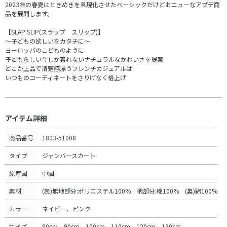
2023年の春夏はときめきを具現化させたベーシックだけどおニューなアプデ商
品を展開します。
【SLAP SLIP(スラップ スリップ)】
～子どもの欲しいをカタチに～
ヨーロッパのこどものように
子どもらしい今しか着れないナチュラルなかわいさを提案
どこか上品で清楚感漂うフレンチカジュアルは
いつものコーディネートをさりげなく格上げ
アイテム詳細
商品番号
1803-51008
タイプ
ジャンバースカート
原産国
中国
素材
(表)無地部分:ポリエステル100% 柄部分:綿100% (裏)綿100%
カラー
ネイビー、ピンク
サイズ
80cm、90cm、100cm、110cm、120cm、130cm