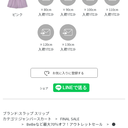
×
80cm
×
90cm
×
100cm
×
110cm
入荷ﾘｸｴｽﾄ
入荷ﾘｸｴｽﾄ
入荷ﾘｸｴｽﾄ
入荷ﾘｸｴｽﾄ
ピンク
×
120cm
×
130cm
入荷ﾘｸｴｽﾄ
入荷ﾘｸｴｽﾄ
お気に入りに登録する
シェア
ブランド:
スラップ スリップ
カテゴリ:
ジャンバースカート
FINAL SALE
BeBeなど最大70％オフ！アウトレットセール
●