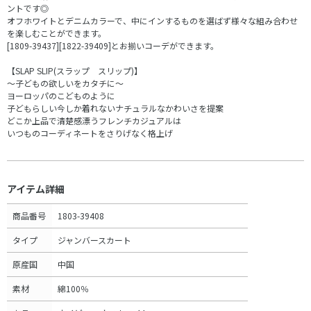
ントです◎
オフホワイトとデニムカラーで、中にインするものを選ばず様々な組み合わせ
を楽しむことができます。
[1809-39437][1822-39409]とお揃いコーデができます。
【SLAP SLIP(スラップ スリップ)】
～子どもの欲しいをカタチに～
ヨーロッパのこどものように
子どもらしい今しか着れないナチュラルなかわいさを提案
どこか上品で清楚感漂うフレンチカジュアルは
いつものコーディネートをさりげなく格上げ
アイテム詳細
商品番号
1803-39408
タイプ
ジャンバースカート
原産国
中国
素材
綿100％