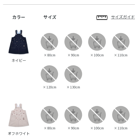
カラー
サイズ
サイズガイド
×
80cm
×
90cm
×
100cm
×
110cm
ネイビー
×
120cm
×
130cm
×
80cm
×
90cm
×
100cm
×
110cm
オフホワイト