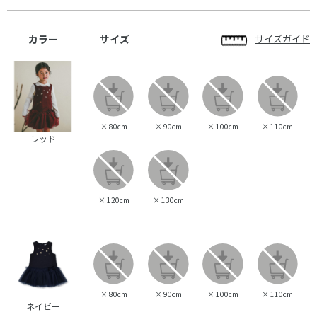
カラー
サイズ
サイズガイド
×
80cm
×
90cm
×
100cm
×
110cm
レッド
×
120cm
×
130cm
×
80cm
×
90cm
×
100cm
×
110cm
ネイビー