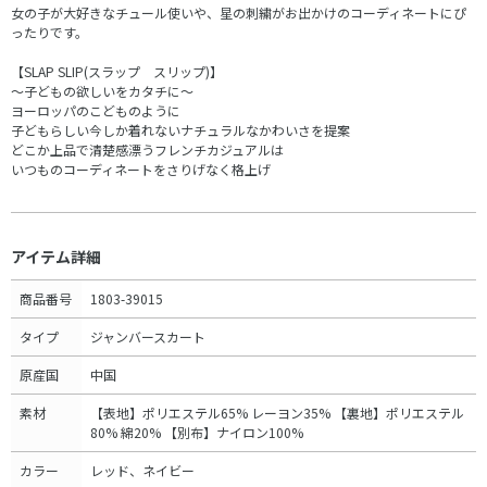
女の子が大好きなチュール使いや、星の刺繍がお出かけのコーディネートにぴ
ったりです。
【SLAP SLIP(スラップ スリップ)】
～子どもの欲しいをカタチに～
ヨーロッパのこどものように
子どもらしい今しか着れないナチュラルなかわいさを提案
どこか上品で清楚感漂うフレンチカジュアルは
いつものコーディネートをさりげなく格上げ
アイテム詳細
商品番号
1803-39015
タイプ
ジャンバースカート
原産国
中国
素材
【表地】ポリエステル65% レーヨン35% 【裏地】ポリエステル
80% 綿20% 【別布】ナイロン100%
カラー
レッド、ネイビー