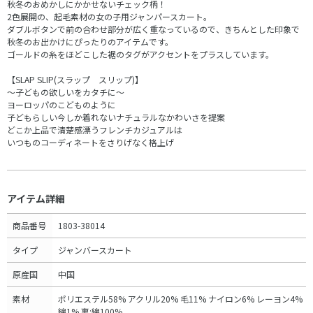
秋冬のおめかしにかかせないチェック柄！
2色展開の、起毛素材の女の子用ジャンパースカート。
ダブルボタンで前の合わせ部分が広く重なっているので、きちんとした印象で
秋冬のお出かけにぴったりのアイテムです。
ゴールドの糸をほどこした裾のタグがアクセントをプラスしています。
【SLAP SLIP(スラップ スリップ)】
～子どもの欲しいをカタチに～
ヨーロッパのこどものように
子どもらしい今しか着れないナチュラルなかわいさを提案
どこか上品で清楚感漂うフレンチカジュアルは
いつものコーディネートをさりげなく格上げ
アイテム詳細
商品番号
1803-38014
タイプ
ジャンバースカート
原産国
中国
素材
ポリエステル58% アクリル20% 毛11% ナイロン6% レーヨン4%
綿1% 裏:綿100%