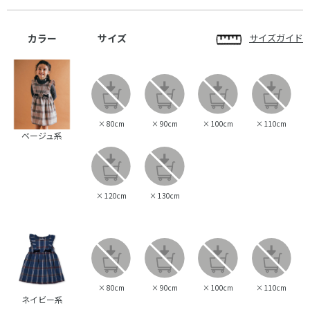
カラー
サイズ
サイズガイド
×
80cm
×
90cm
×
100cm
×
110cm
ベージュ系
×
120cm
×
130cm
×
80cm
×
90cm
×
100cm
×
110cm
ネイビー系