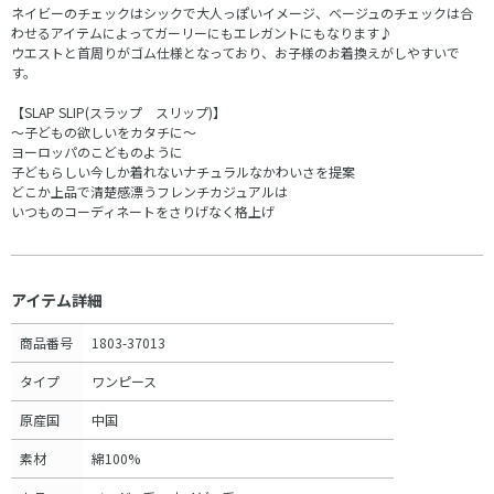
ネイビーのチェックはシックで大人っぽいイメージ、ベージュのチェックは合
わせるアイテムによってガーリーにもエレガントにもなります♪
ウエストと首周りがゴム仕様となっており、お子様のお着換えがしやすいで
す。
【SLAP SLIP(スラップ スリップ)】
～子どもの欲しいをカタチに～
ヨーロッパのこどものように
子どもらしい今しか着れないナチュラルなかわいさを提案
どこか上品で清楚感漂うフレンチカジュアルは
いつものコーディネートをさりげなく格上げ
アイテム詳細
商品番号
1803-37013
タイプ
ワンピース
原産国
中国
素材
綿100%