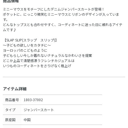
商品情報
ミニーマウスをモチーフにしたデニムジャンパースカートが登場！
ポケットに、にっこり微笑むミニーマウスとリボンのデザインが入っていま
す。
どんなトップスとも合わせやすく、コーディネートに迷った日に頼れるアイテ
ムです♪
【SLAP SLIP(スラップ スリップ)】
～子どもの欲しいをカタチに～
ヨーロッパのこどものように
子どもらしい今しか着れないナチュラルなかわいさを提案
どこか上品で清楚感漂うフレンチカジュアルは
いつものコーディネートをさりげなく格上げ
アイテム詳細
商品番号
1803-37002
タイプ
ジャンバースカート
原産国
中国