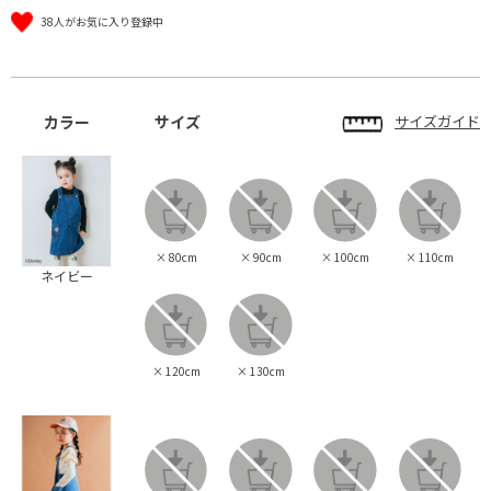
38人がお気に入り登録中
カラー
サイズ
サイズガイド
×
80cm
×
90cm
×
100cm
×
110cm
ネイビー
×
120cm
×
130cm