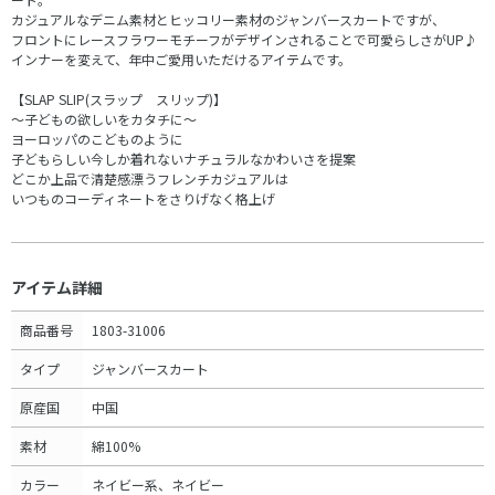
カジュアルなデニム素材とヒッコリー素材のジャンバースカートですが、
フロントにレースフラワーモチーフがデザインされることで可愛らしさがUP♪
インナーを変えて、年中ご愛用いただけるアイテムです。
【SLAP SLIP(スラップ スリップ)】
～子どもの欲しいをカタチに～
ヨーロッパのこどものように
子どもらしい今しか着れないナチュラルなかわいさを提案
どこか上品で清楚感漂うフレンチカジュアルは
いつものコーディネートをさりげなく格上げ
アイテム詳細
商品番号
1803-31006
タイプ
ジャンバースカート
原産国
中国
素材
綿100%
カラー
ネイビー系、ネイビー