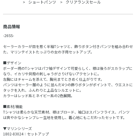
ショートパンツ
クリアランスセール
商品情報
-26SS-
セーラーカラーが目を惹く半袖Tシャツと、飾りボタン付きパンツを組み合わせ
た、マリンテイストたっぷりの女の子用セットアップ。
■デザイン
ボーダー柄のTシャツはパフ袖デザインで可愛らしく、襟は後ろがスカラップに
なり、イカリや貝殻の刺しゅうがさりげないアクセントに。
左胸にはチャームを添えて、胸元までときめく仕上がりです。
パンツはセーラー服のように並んだ4つの飾りボタンがポイントで、ウエストに
タックを入れ、ふんわりと上品なシルエットに。
カラーはレッド系とネイビー系の2色展開。
■素材/機能
Tシャツは柔らかな天竺素材、襟はブロード、袖口はスパンフライス、パンツ
は爽やかなシャンブレー生地を使用し、着心地にもこだわったセットです。
▼マリンシリーズ
1802-83024：セットアップ