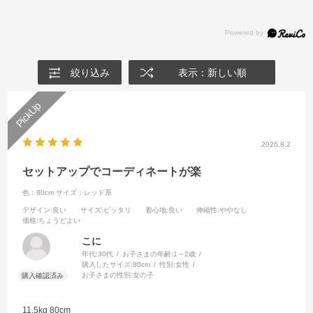
絞り込み
表示：新しい順
2026.8.2
セットアップでコーディネートが楽
色：80cm
サイズ：レッド系
デザイン
:良い
サイズ
:ピッタリ
着心地
:良い
伸縮性
:ややなし
価格
:ちょうどよい
こに
年代:
30代
お子さまの年齢:
1～2歳
購入したサイズ:
80cm
性別:
女性
お子さまの性別:
女の子
11.5kg 80cm