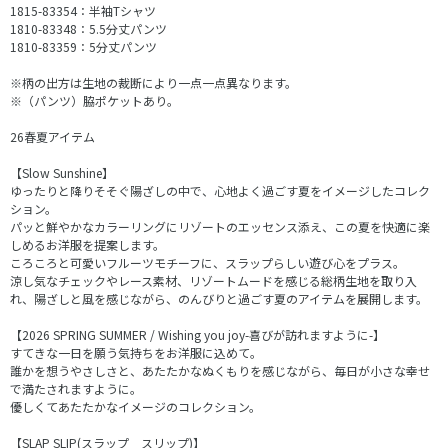
1815-83354：半袖Tシャツ
1810-83348：5.5分丈パンツ
1810-83359：5分丈パンツ
※柄の出方は生地の裁断により一点一点異なります。
※（パンツ）脇ポケットあり。
26春夏アイテム
【Slow Sunshine】
ゆったりと降りそそぐ陽ざしの中で、心地よく過ごす夏をイメージしたコレク
ション。
パッと鮮やかなカラーリングにリゾートのエッセンス添え、この夏を快適に楽
しめるお洋服を提案します。
ころころと可愛いフルーツモチーフに、スラップらしい遊び心をプラス。
涼し気なチェックやレース素材、リゾートムードを感じる総柄生地を取り入
れ、陽ざしと風を感じながら、のんびりと過ごす夏のアイテムを展開します。
【2026 SPRING SUMMER / Wishing you joy-喜びが訪れますように-】
すてきな一日を願う気持ちをお洋服に込めて。
誰かを想うやさしさと、あたたかなぬくもりを感じながら、毎日が小さな幸せ
で満たされますように。
優しくてあたたかなイメージのコレクション。
【SLAP SLIP(スラップ スリップ)】