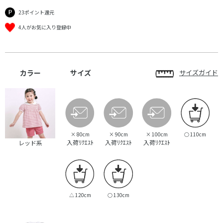
23ポイント還元
4人がお気に入り登録中
カラー
サイズ
サイズガイド
×
80cm
×
90cm
×
100cm
○
110cm
入荷ﾘｸｴｽﾄ
入荷ﾘｸｴｽﾄ
入荷ﾘｸｴｽﾄ
レッド系
△
120cm
○
130cm