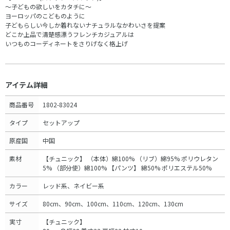
～子どもの欲しいをカタチに～
ヨーロッパのこどものように
子どもらしい今しか着れないナチュラルなかわいさを提案
どこか上品で清楚感漂うフレンチカジュアルは
いつものコーディネートをさりげなく格上げ
アイテム詳細
商品番号
1802-83024
タイプ
セットアップ
原産国
中国
素材
【チュニック】 （本体）綿100% （リブ）綿95% ポリウレタン
5% （部分使）綿100% 【パンツ】 綿50% ポリエステル50%
カラー
レッド系、ネイビー系
サイズ
80cm、90cm、100cm、110cm、120cm、130cm
実寸
【チュニック】