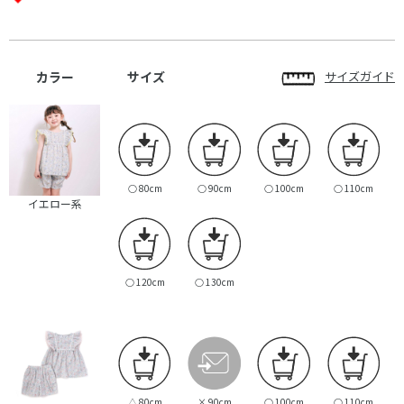
カラー
サイズ
サイズガイド
○
80cm
○
90cm
○
100cm
○
110cm
イエロー系
○
120cm
○
130cm
△
80cm
×
90cm
○
100cm
○
110cm