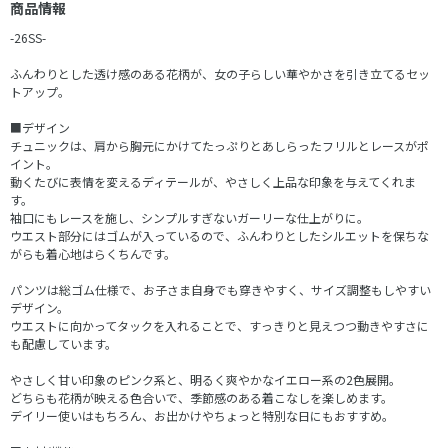
商品情報
-26SS-
ふんわりとした透け感のある花柄が、女の子らしい華やかさを引き立てるセッ
トアップ。
■デザイン
チュニックは、肩から胸元にかけてたっぷりとあしらったフリルとレースがポ
イント。
動くたびに表情を変えるディテールが、やさしく上品な印象を与えてくれま
す。
袖口にもレースを施し、シンプルすぎないガーリーな仕上がりに。
ウエスト部分にはゴムが入っているので、ふんわりとしたシルエットを保ちな
がらも着心地はらくちんです。
パンツは総ゴム仕様で、お子さま自身でも穿きやすく、サイズ調整もしやすい
デザイン。
ウエストに向かってタックを入れることで、すっきりと見えつつ動きやすさに
も配慮しています。
やさしく甘い印象のピンク系と、明るく爽やかなイエロー系の2色展開。
どちらも花柄が映える色合いで、季節感のある着こなしを楽しめます。
デイリー使いはもちろん、お出かけやちょっと特別な日にもおすすめ。