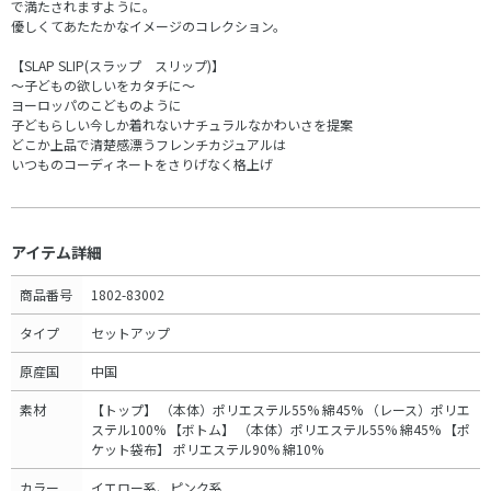
で満たされますように。
優しくてあたたかなイメージのコレクション。
【SLAP SLIP(スラップ スリップ)】
～子どもの欲しいをカタチに～
ヨーロッパのこどものように
子どもらしい今しか着れないナチュラルなかわいさを提案
どこか上品で清楚感漂うフレンチカジュアルは
いつものコーディネートをさりげなく格上げ
アイテム詳細
商品番号
1802-83002
タイプ
セットアップ
原産国
中国
素材
【トップ】 （本体）ポリエステル55% 綿45% （レース）ポリエ
ステル100% 【ボトム】 （本体）ポリエステル55% 綿45% 【ポ
ケット袋布】 ポリエステル90% 綿10%
カラー
イエロー系、ピンク系