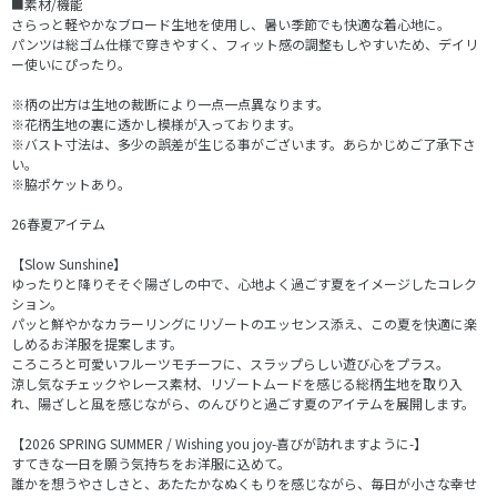
■素材/機能
さらっと軽やかなブロード生地を使用し、暑い季節でも快適な着心地に。
パンツは総ゴム仕様で穿きやすく、フィット感の調整もしやすいため、デイリ
ー使いにぴったり。
※柄の出方は生地の裁断により一点一点異なります。
※花柄生地の裏に透かし模様が入っております。
※バスト寸法は、多少の誤差が生じる事がございます。あらかじめご了承下さ
い。
※脇ポケットあり。
26春夏アイテム
【Slow Sunshine】
ゆったりと降りそそぐ陽ざしの中で、心地よく過ごす夏をイメージしたコレク
ション。
パッと鮮やかなカラーリングにリゾートのエッセンス添え、この夏を快適に楽
しめるお洋服を提案します。
ころころと可愛いフルーツモチーフに、スラップらしい遊び心をプラス。
涼し気なチェックやレース素材、リゾートムードを感じる総柄生地を取り入
れ、陽ざしと風を感じながら、のんびりと過ごす夏のアイテムを展開します。
【2026 SPRING SUMMER / Wishing you joy-喜びが訪れますように-】
すてきな一日を願う気持ちをお洋服に込めて。
誰かを想うやさしさと、あたたかなぬくもりを感じながら、毎日が小さな幸せ