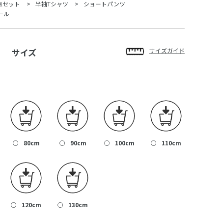
点セット
半袖Tシャツ
ショートパンツ
ール
サイズ
サイズガイド
○
80cm
○
90cm
○
100cm
○
110cm
○
120cm
○
130cm