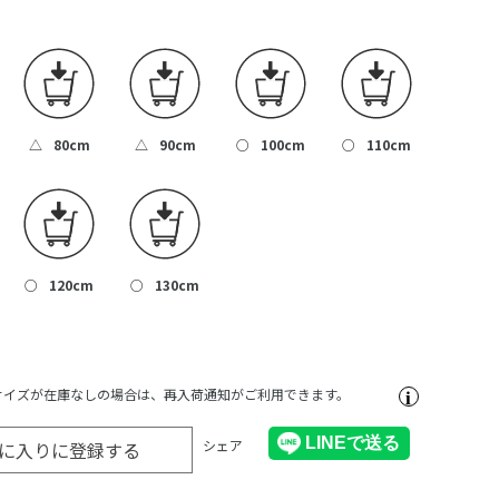
△
80cm
△
90cm
○
100cm
○
110cm
○
120cm
○
130cm
サイズが在庫なしの場合は、再入荷通知がご利用できます。
シェア
に入りに登録する