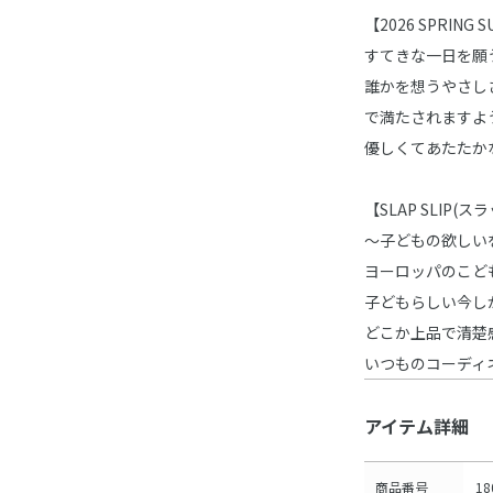
【2026 SPRING 
すてきな一日を願
誰かを想うやさし
で満たされますよ
優しくてあたたか
【SLAP SLIP(
～子どもの欲しい
ヨーロッパのこど
子どもらしい今し
どこか上品で清楚
いつものコーディ
アイテム詳細
商品番号
18