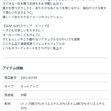
すてきな一日を願う気持ちをお洋服に込めて。
誰かを想うやさしさと、あたたかなぬくもりを感じながら、毎日が小さな幸せ
で満たされますように。
優しくてあたたかなイメージのコレクション。
【SLAP SLIP(スラップ スリップ)】
～子どもの欲しいをカタチに～
ヨーロッパのこどものように
子どもらしい今しか着れないナチュラルなかわいさを提案
どこか上品で清楚感漂うフレンチカジュアルは
いつものコーディネートをさりげなく格上げ
アイテム詳細
商品番号
1802-82506
タイプ
セットアップ
原産国
中国
素材
(トップ)綿70% ポリエステル30% (ボトム)綿70% ポリエステル
30%