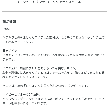
ショートパンツ
クリアランスセール
商品情報
-26SS-
キラキラと光をまとったラメデニム素材が、女の子の可愛さをぐっと引き立て
てくれるセットアップ。
■デザイン
ビスチェとパンツを合わせるだけで、特別なおしゃれが完成する華やかなアイ
テムです。
ビスチェは、肩紐にフリルをあしらった可憐なデザイン。
左側の肩紐には大きなリボンとロゴチャームを添えて、動くたびにきらりと揺
れるアクセントをプラスしました。
パンツは、脇の裾にちょこんと並んだふたつのリボンがポイント。
ネイビーとブルーの2色展開。
どちらもラメデニムならではのきらめきが映え、セットでも単品でもコーディ
ネートを華やかに彩ってくれます。