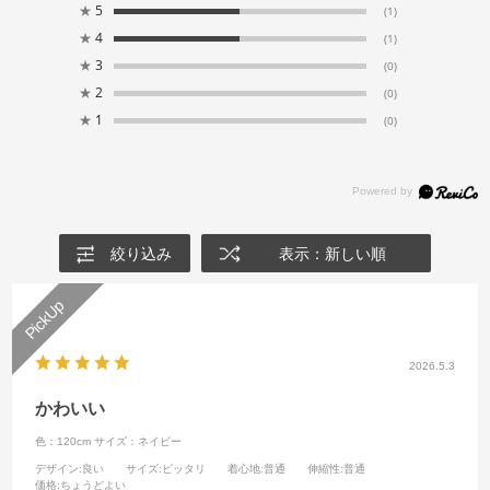
★
5
(1)
★
4
(1)
★
3
(0)
★
2
(0)
★
1
(0)
絞り込み
表示：新しい順
2026.5.3
かわいい
色：120cm
サイズ：ネイビー
デザイン
:良い
サイズ
:ピッタリ
着心地
:普通
伸縮性
:普通
価格
:ちょうどよい