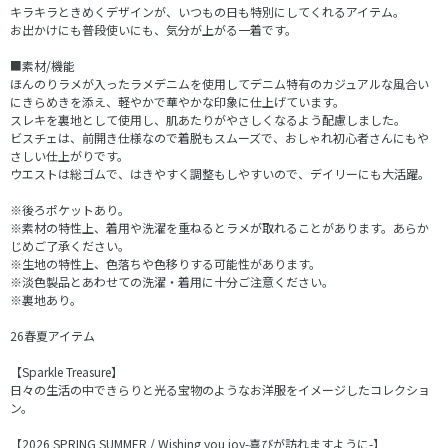
キラキラときめくデザインが、いつもの日も特別にしてくれるアイテム。
お出かけにも普段使いにも、気分が上がる一着です。
■素材/機能
ほんのりラメが入ったラメデニムを使用してデニム特有のカジュアルな風合い
にきらめきを添え、軽やかで華やかな印象に仕上げています。
スレキを裏地として使用し、肌あたりがやさしくなるよう配慮しました。
ビスチェは、前開き仕様なので着脱もスムーズで、おしゃれ初心者さんにもや
さしい仕上がりです。
ウエストは総ゴムで、はきやすく調整もしやすいので、デイリーにも大活躍。
※後ろポケットあり。
※素材の特性上、着用や洗濯を重ねるとラメが取れることがあります。あらか
じめご了承ください。
※生地の特性上、色落ちや色移りする可能性があります。
※淡色製品とあわせての洗濯・着用に十分ご注意ください。
※裏地あり。
26春夏アイテム
【Sparkle Treasure】
日々の生活の中できらりと光る宝物のようなお洋服をイメージしたコレクショ
ン。
【2026 SPRING SUMMER / Wishing you joy-喜びが訪れますように-】