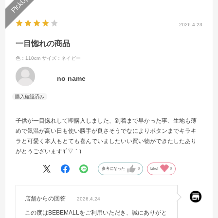
2026.4.23
一目惚れの商品
色：110cm
サイズ：ネイビー
no name
子供が一目惚れして即購入しました、到着まで早かった事、生地も薄
めで気温が高い日も使い勝手が良さそうでなによりボタンまでキラキ
ラと可愛く本人もとても喜んでいましたいい買い物ができたしたあり
がとうございます!(´▽｀)
参考になった
0
Like!
0
店舗からの回答
2026.4.24
この度はBEBEMALLをご利用いただき、誠にありがと