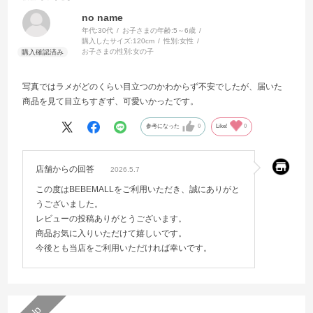
no name
年代:
30代
お子さまの年齢:
5～6歳
購入したサイズ:
120cm
性別:
女性
お子さまの性別:
女の子
写真ではラメがどのくらい目立つのかわからず不安でしたが、届いた
商品を見て目立ちすぎず、可愛いかったです。
参考になった
0
Like!
0
店舗からの回答
2026.5.7
この度はBEBEMALLをご利用いただき、誠にありがと
うございました。
レビューの投稿ありがとうございます。
商品お気に入りいただけて嬉しいです。
今後とも当店をご利用いただければ幸いです。