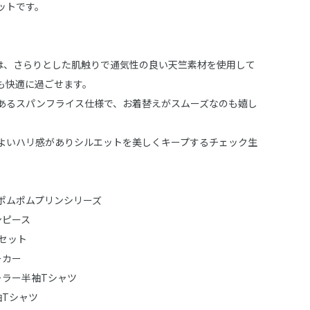
ットです。
は、さらりとした肌触りで通気性の良い天竺素材を使用して
も快適に過ごせます。
あるスパンフライス仕様で、お着替えがスムーズなのも嬉し
よいハリ感がありシルエットを美しくキープするチェック生
。
ポムポムプリンシリーズ
ワンピース
点セット
パーカー
：セーラー半袖Tシャツ
長袖Tシャツ