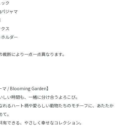
リュック
半袖パジャマ
着
ソックス
キーホルダー
の裁断により一点一点異なります。
 / Blooming Garden】
いしい時間も、一緒に分け合うよろこび。
なれるハート柄や愛らしい動物たちのモチーフに、あたたか
めて。
共有できる、やさしく幸せなコレクション。