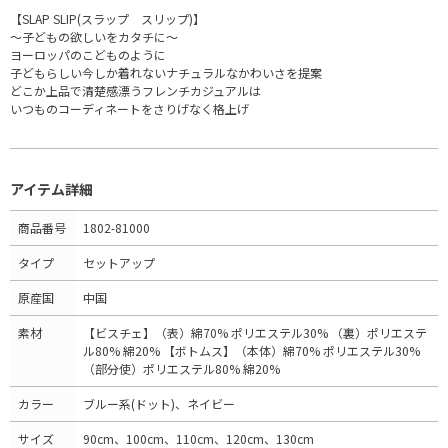
【SLAP SLIP(スラップ スリップ)】
～子どもの欲しいをカタチに～
ヨーロッパのこどものように
子どもらしい今しか着れないナチュラルなかわいさを提案
どこか上品で清楚感漂うフレンチカジュアルは
いつものコーディネートをさりげなく格上げ
アイテム詳細
商品番号
1802-81000
タイプ
セットアップ
原産国
中国
素材
【ビスチェ】（表）綿70% ポリエステル30% （裏）ポリエステ
ル80% 綿20% 【ボトムス】（本体）綿70% ポリエステル30%
（部分使）ポリエステル80% 綿20%
カラー
ブルー系(ドット)、ネイビー
サイズ
90cm、100cm、110cm、120cm、130cm