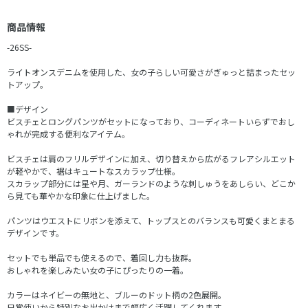
商品情報
-26SS-
ライトオンスデニムを使用した、女の子らしい可愛さがぎゅっと詰まったセッ
トアップ。
■デザイン
ビスチェとロングパンツがセットになっており、コーディネートいらずでおし
ゃれが完成する便利なアイテム。
ビスチェは肩のフリルデザインに加え、切り替えから広がるフレアシルエット
が軽やかで、裾はキュートなスカラップ仕様。
スカラップ部分には星や月、ガーランドのような刺しゅうをあしらい、どこか
ら見ても華やかな印象に仕上げました。
パンツはウエストにリボンを添えて、トップスとのバランスも可愛くまとまる
デザインです。
セットでも単品でも使えるので、着回し力も抜群。
おしゃれを楽しみたい女の子にぴったりの一着。
カラーはネイビーの無地と、ブルーのドット柄の2色展開。
日常使いから特別なお出かけまで幅広く活躍してくれます。