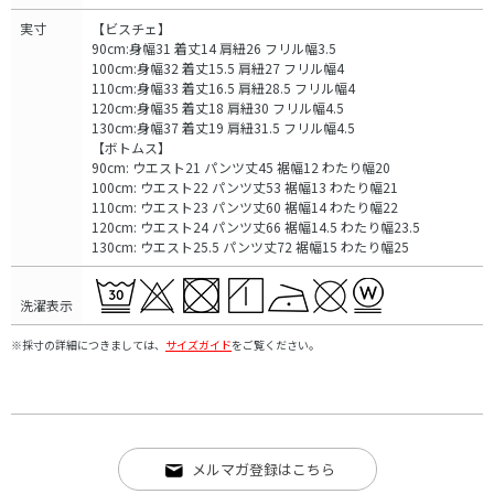
実寸
【ビスチェ】
90cm:身幅31 着丈14 肩紐26 フリル幅3.5
100cm:身幅32 着丈15.5 肩紐27 フリル幅4
110cm:身幅33 着丈16.5 肩紐28.5 フリル幅4
120cm:身幅35 着丈18 肩紐30 フリル幅4.5
130cm:身幅37 着丈19 肩紐31.5 フリル幅4.5
【ボトムス】
90cm: ウエスト21 パンツ丈45 裾幅12 わたり幅20
100cm: ウエスト22 パンツ丈53 裾幅13 わたり幅21
110cm: ウエスト23 パンツ丈60 裾幅14 わたり幅22
120cm: ウエスト24 パンツ丈66 裾幅14.5 わたり幅23.5
130cm: ウエスト25.5 パンツ丈72 裾幅15 わたり幅25
洗濯表示
※採寸の詳細につきましては、
サイズガイド
をご覧ください。
メルマガ登録はこちら