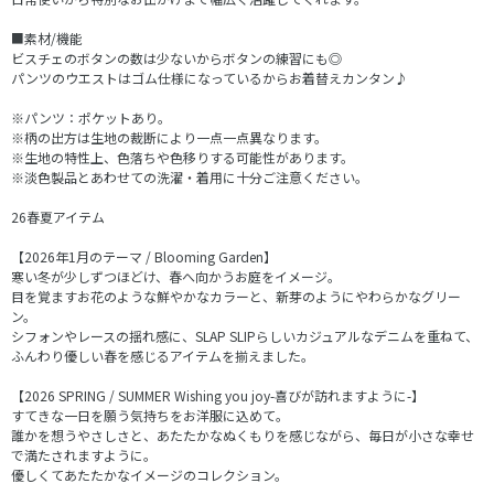
■素材/機能
ビスチェのボタンの数は少ないからボタンの練習にも◎
パンツのウエストはゴム仕様になっているからお着替えカンタン♪
※パンツ：ポケットあり。
※柄の出方は生地の裁断により一点一点異なります。
※生地の特性上、色落ちや色移りする可能性があります。
※淡色製品とあわせての洗濯・着用に十分ご注意ください。
26春夏アイテム
【2026年1月のテーマ / Blooming Garden】
寒い冬が少しずつほどけ、春へ向かうお庭をイメージ。
目を覚ますお花のような鮮やかなカラーと、新芽のようにやわらかなグリー
ン。
シフォンやレースの揺れ感に、SLAP SLIPらしいカジュアルなデニムを重ねて、
ふんわり優しい春を感じるアイテムを揃えました。
【2026 SPRING / SUMMER Wishing you joy-喜びが訪れますように-】
すてきな一日を願う気持ちをお洋服に込めて。
誰かを想うやさしさと、あたたかなぬくもりを感じながら、毎日が小さな幸せ
で満たされますように。
優しくてあたたかなイメージのコレクション。