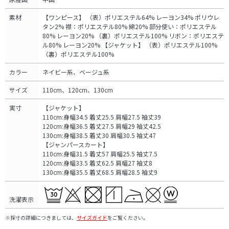
素材
【ワンピース】 （表）ポリエステル64% レーヨン34% ポリウレ
タン2% 襟：ポリエステル80% 綿20% 部分使い：ポリエステル
80% レーヨン20% （裏）ポリエステル100% リボン：ポリエステ
ル80% レーヨン20% 【ジャケット】 （表）ポリエステル100%
（裏）ポリエステル100%
カラー
ネイビー系、ベージュ系
サイズ
110cm、120cm、130cm
実寸
【ジャケット】
110cm:身幅34.5 着丈25.5 肩幅27.5 袖丈39
120cm:身幅36.5 着丈27.5 肩幅29 袖丈42.5
130cm:身幅38.5 着丈30 肩幅30.5 袖丈47
【ジャンパースカート】
110cm:身幅31.5 着丈57 肩幅25.5 袖丈7.5
120cm:身幅33.5 着丈62.5 肩幅27 袖丈8
130cm:身幅35.5 着丈68.5 肩幅28.5 袖丈9
洗濯表示
※採寸の詳細につきましては、
サイズガイド
をご覧ください。