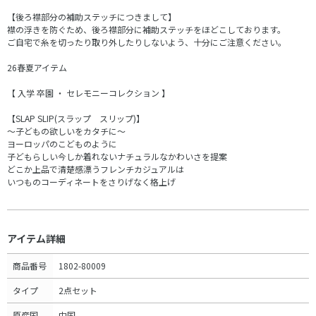
【後ろ襟部分の補助ステッチにつきまして】
襟の浮きを防ぐため、後ろ襟部分に補助ステッチをほどこしております。
ご自宅で糸を切ったり取り外したりしないよう、十分にご注意ください。
26春夏アイテム
【 入学 卒園 ・ セレモニーコレクション 】
【SLAP SLIP(スラップ スリップ)】
～子どもの欲しいをカタチに～
ヨーロッパのこどものように
子どもらしい今しか着れないナチュラルなかわいさを提案
どこか上品で清楚感漂うフレンチカジュアルは
いつものコーディネートをさりげなく格上げ
アイテム詳細
商品番号
1802-80009
タイプ
2点セット
原産国
中国