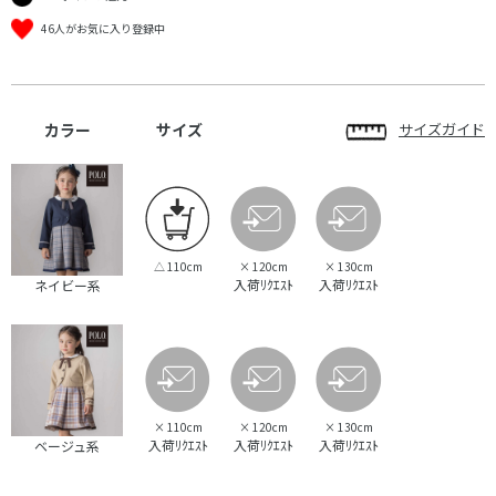
46人がお気に入り登録中
カラー
サイズ
サイズガイド
△
110cm
×
120cm
×
130cm
入荷ﾘｸｴｽﾄ
入荷ﾘｸｴｽﾄ
ネイビー系
×
110cm
×
120cm
×
130cm
入荷ﾘｸｴｽﾄ
入荷ﾘｸｴｽﾄ
入荷ﾘｸｴｽﾄ
ベージュ系