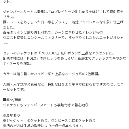
ット。
ジャンパースカートは胸元にポロプレイヤーの刺しゅうをほどこして特別感を
プラス。
縁にレースをあしらった白い襟をプラスして清楚でクラシカルな印象に仕上げ
ました。
首元のリボンは取り外し可能で、シーンに合わせたアレンジも◎
ウエスト切替とコンシールファスナーで、すっきりとしたシルエットがオシャ
レ。
セットのジャケットは「POLO BCS」刻印ボタンが上品なアクセントに。
配色の袖には「POLO」の刺しゅうをあしらい、細部までクラシックで華やかな
ディテールを演出。
カラーは落ち着いたネイビー系と上品なベージュ系の2色展開。
入園・入学式や発表会など、特別な日をより華やかに彩るおすすめのセレモニ
ーセットです。
■素材/機能
ジャケットもジャンパースカートも裏地付きで着心地◎
※裏地あり
※ジャケット：ポケットあり、ワンピース：脇ポケットあり
※柄の出方は生地の裁断により一点一点異なります。