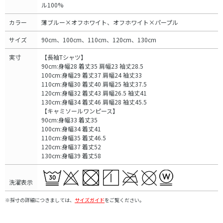
ル100%
カラー
薄ブルー×オフホワイト、オフホワイト×パープル
サイズ
90cm、100cm、110cm、120cm、130cm
実寸
【長袖Tシャツ】
90cm:身幅28 着丈35 肩幅23 袖丈28.5
100cm:身幅29 着丈37 肩幅24 袖丈33
110cm:身幅30 着丈40 肩幅25 袖丈37.5
120cm:身幅32 着丈43 肩幅26.5 袖丈41
130cm:身幅34 着丈46 肩幅28 袖丈45.5
【キャミソールワンピース】
90cm:身幅33 着丈35
100cm:身幅34 着丈41
110cm:身幅35 着丈46.5
120cm:身幅37 着丈52
130cm:身幅39 着丈58
洗濯表示
※採寸の詳細につきましては、
サイズガイド
をご覧ください。