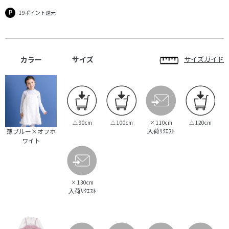
19ポイント還元
カラー
サイズ
サイズガイド
△
90cm
△
100cm
×
110cm
△
120cm
入荷ﾘｸｴｽﾄ
薄ブルー×オフホ
ワイト
×
130cm
入荷ﾘｸｴｽﾄ