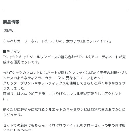
商品情報
-25AW-
ふんわりガーリーなムードたっぷりの、女の子の2点セットアイテム。
■デザイン
Tシャツとキャミソールワンピースの組み合わせで、1枚でコーディネートが完
成する優秀セットです。
長袖Tシャツのフロントにはハートが隠れたフワッとはばたく天使の羽根やプリ
ンセスのようなティアラ、カラーごとに異なるモチーフをオン！
グリッタープリントやホットフィックスを使用してきらりと輝く華やかさをプ
ラスしました。
首周りにはメロウ加工を施し、さりげないフリル感が可愛らしいアクセント
に。
動くたびに軽やかに揺れるシルエットのキャミワンピは特別な日のおでかけに
もぴったり。
セットでの着用はもちろん、それぞれのアイテムをクローゼットの中のお洋服
と合わせるのも◎