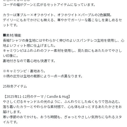
コーデの幅がグーンと広がるセットアイテムになっています。
カラーは薄ブルー×オフホワイト、オフホワイト×パープルの2色展開。
デイリーにもおでかけにも映える、華やかでガーリーな着こなしを楽しめるセ
ットです。
■素材/機能
長袖Tシャツの身生地にはやわらかく伸びのよいスパンテレコ生地を使用し、心
地よいフィット感に仕上げました。
キャミワンピはふわふわのファー素材を使用し、見た目にもあたたかでやさし
い印象に。
裏地付きなので着心地も快適です。
※キャミワンピ：裏地あり。
※柄の出方は生地の裁断により一点一点異なります。
25秋冬アイテム
【2025年11-12月のテーマ / Candle & Hug】
やさしく灯るキャンドルの光のように、ふんわりとしたぬくもりで包み込む。
落ち着いたカラーとやわらかな素材感で、心も体もほっとするあたたかさをお
届けします。
寒い季節のおでかけも、おうち時間も、ぎゅっとやさしい気持ちになれるスタ
イルです。