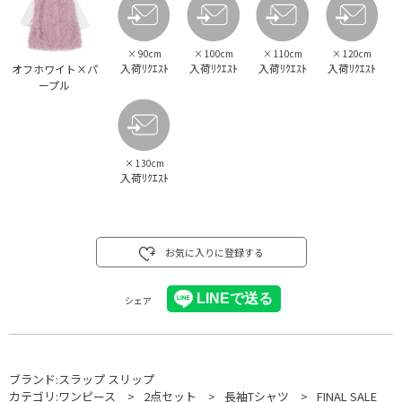
×
90cm
×
100cm
×
110cm
×
120cm
入荷ﾘｸｴｽﾄ
入荷ﾘｸｴｽﾄ
入荷ﾘｸｴｽﾄ
入荷ﾘｸｴｽﾄ
オフホワイト×パ
ープル
×
130cm
入荷ﾘｸｴｽﾄ
お気に入りに登録する
シェア
ブランド:
スラップ スリップ
カテゴリ:
ワンピース
2点セット
長袖Tシャツ
FINAL SALE