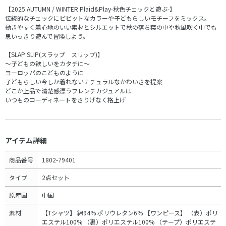
【2025 AUTUMN / WINTER Plaid&Play-秋色チェックと遊ぶ-】
伝統的なチェックにビビットなカラーや子どもらしいモチーフをミックス。
動きやすく着心地のいい素材とシルエットで秋の落ち葉の中や秋風吹く中でも
思いっきり遊んで冒険しよう。
【SLAP SLIP(スラップ スリップ)】
～子どもの欲しいをカタチに～
ヨーロッパのこどものように
子どもらしい今しか着れないナチュラルなかわいさを提案
どこか上品で清楚感漂うフレンチカジュアルは
いつものコーディネートをさりげなく格上げ
アイテム詳細
商品番号
1802-79401
タイプ
2点セット
原産国
中国
素材
【Tシャツ】 綿94% ポリウレタン6% 【ワンピース】 （表）ポリ
エステル100% （裹）ポリエステル100% （テープ）ポリエステ