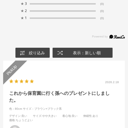
★
3
(0)
★
2
(0)
★
1
(0)
絞り込み
表示：新しい順
2026.2.18
これから保育園に行く孫へのプレゼントにしまし
た。
色：80cm
サイズ：ブラウン×ブラック系
デザイン
:良い
サイズ
:やや大きい
着心地
:良い
伸縮性
:あり
価格
:ちょうどよい