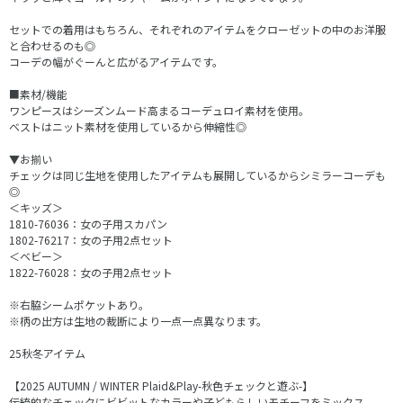
セットでの着用はもちろん、それぞれのアイテムをクローゼットの中のお洋服
と合わせるのも◎
コーデの幅がぐーんと広がるアイテムです。
■素材/機能
ワンピースはシーズンムード高まるコーデュロイ素材を使用。
ベストはニット素材を使用しているから伸縮性◎
▼お揃い
チェックは同じ生地を使用したアイテムも展開しているからシミラーコーデも
◎
＜キッズ＞
1810-76036：女の子用スカパン
1802-76217：女の子用2点セット
＜ベビー＞
1822-76028：女の子用2点セット
※右脇シームポケットあり。
※柄の出方は生地の裁断により一点一点異なります。
25秋冬アイテム
【2025 AUTUMN / WINTER Plaid&Play-秋色チェックと遊ぶ-】
伝統的なチェックにビビットなカラーや子どもらしいモチーフをミックス。