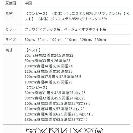
原産国
中国
素材
【ワンピース】 （本体）ポリエステル98% ポリウレタン2% 【ベ
スト】 （本体）ポリエステル95% ポリウレタン5%
カラー
ブラウン×ブラック系、ベージュ×オフホワイト系
サイズ
80cm、90cm、100cm、110cm、120cm、130cm
実寸
【ベスト】
80cm:身幅32 着丈24.5 肩幅22
90cm:身幅33 着丈26 肩幅23
100cm:身幅34 着丈28 肩幅24
110cm:身幅35 着丈30 肩幅25
120cm:身幅37.5 着丈32.5 肩幅26.5
130cm:身幅40 着丈35 肩幅28
【ワンピース】
80cm:身幅31 着丈42.5 肩幅23 袖丈26
90cm:身幅32 着丈45.5 肩幅24 袖丈29
100cm:身幅33 着丈51.5 肩幅25 袖丈33.5
110cm:身幅34 着丈57 肩幅26 袖丈28
120cm:身幅36 着丈62.5 肩幅27.5 袖丈41.5
130cm:身幅38 着丈68.5 肩幅29 袖丈46