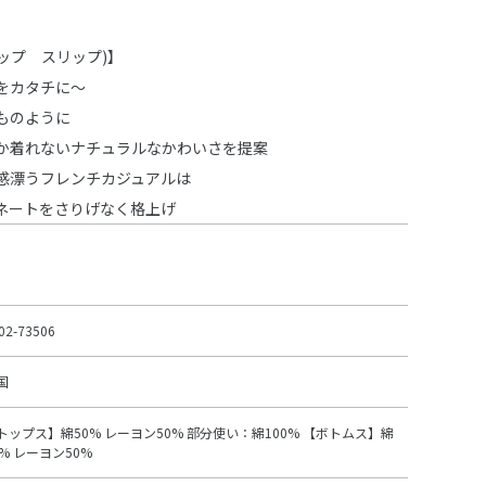
スラップ スリップ)】
をカタチに～
ものように
か着れないナチュラルなかわいさを提案
感漂うフレンチカジュアルは
ネートをさりげなく格上げ
02-73506
国
トップス】綿50% レーヨン50% 部分使い：綿100% 【ボトムス】綿
0% レーヨン50%