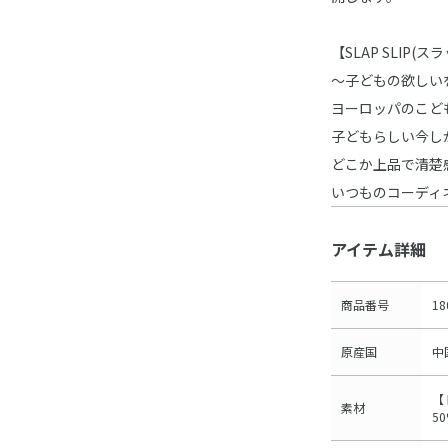
【SLAP SLIP(
～子どもの欲しい
ヨーロッパのこど
子どもらしい今し
どこか上品で清楚
いつものコーディ
アイテム詳細
商品番号
18
原産国
中
【
素材
5