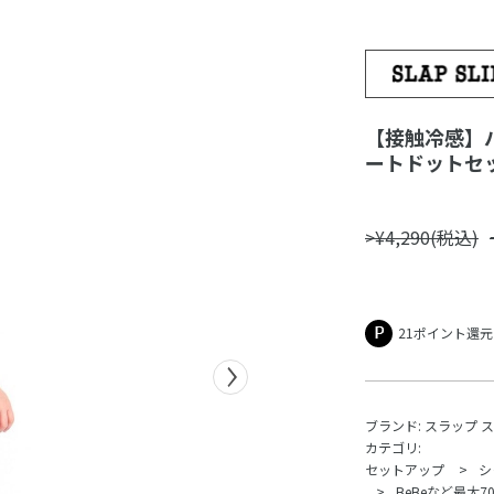
【接触冷感】
ートドットセット
>¥4,290(税込)
21ポイント還元
ブランド:
スラップ 
カテゴリ:
セットアップ
シ
BeBeなど最大