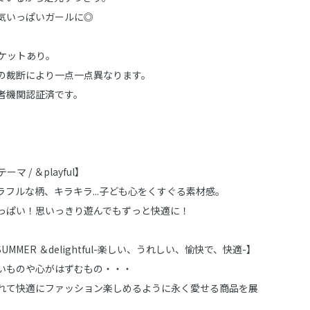
気いっぱいガールに◎
ケットあり。
の裁断により一点一点異なります。
者機関認証済です。
ーマ / ＆playful】
フルな柄、キラキラ...子ども心をくすぐる素材感。
っぱい！思いっきり遊んでもずっと快適に！
 / SUMMER ＆delightful-楽しい、うれしい、愉快で、快適-】
いものや心がはずむもの・・・
れて快適にファッション楽しめるように永く愛せる商品を展