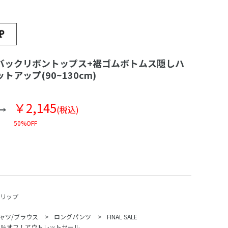
バックリボントップス+裾ゴムボトムス隠しハ
アップ(90~130cm)
￥2,145
(税込)
50%OFF
スリップ
ャツ/ブラウス
ロングパンツ
FINAL SALE
70％オフ！アウトレットセール