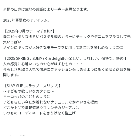
※柄の出方は生地の裁断により一点一点異なります。
2025年春夏女の子アイテム。
【2025年 3月のテーマ / ＆fun】
春にピッタリな明るいパステル調のカラーにチェックやデニムをプラスして元
気いっぱい！
メインにキッズが大好きなモチーフを使用して新生活を楽しめるように◎
【2025 SPRING / SUMMER ＆delightful-楽しい、うれしい、愉快で、快適-】
人の感覚に心地いいものや心がはずむもの・・・
今らしさを取り入れて快適にファッション楽しめるように永く愛せる商品を展
開します。
【SLAP SLIP(スラップ スリップ)】
～子どもの欲しいをカタチに～
ヨーロッパのこどものように
子どもらしい今しか着れないナチュラルなかわいさを提案
どこか上品で清楚感漂うフレンチカジュアルは
いつものコーディネートをさりげなく格上げ