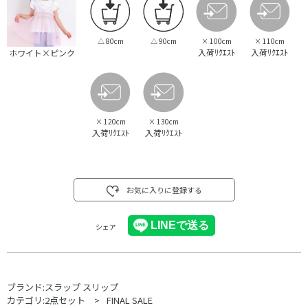
△
80cm
△
90cm
×
100cm
×
110cm
入荷ﾘｸｴｽﾄ
入荷ﾘｸｴｽﾄ
ホワイト×ピンク
×
120cm
×
130cm
入荷ﾘｸｴｽﾄ
入荷ﾘｸｴｽﾄ
お気に入りに登録する
シェア
ブランド:
スラップ スリップ
カテゴリ:
2点セット
FINAL SALE