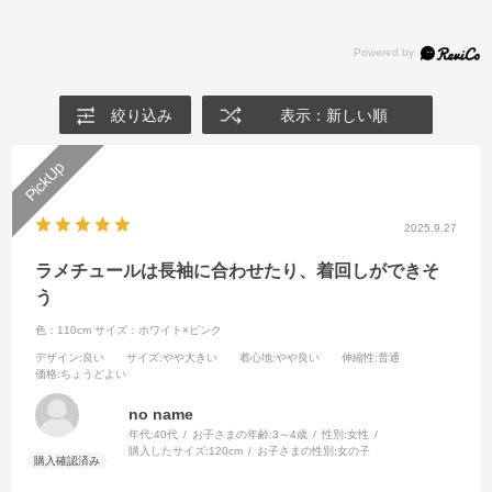
絞り込み
表示：新しい順
2025.9.27
ラメチュールは長袖に合わせたり、着回しができそ
う
色：110cm
サイズ：ホワイト×ピンク
デザイン
:良い
サイズ
:やや大きい
着心地
:やや良い
伸縮性
:普通
価格
:ちょうどよい
no name
年代:
40代
お子さまの年齢:
3～4歳
性別:
女性
購入したサイズ:
120cm
お子さまの性別:
女の子