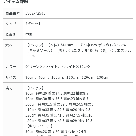
アイテム詳細
商品番号
1802-72505
タイプ
2点セット
原産国
中国
素材
【Tシャツ】 （本体）綿100% リブ：綿95% ポリウレタン5%
【キャミソール】 （表）ポリエステル100% （裏）ポリエステル
100%
カラー
グリーン×ホワイト、ホワイト×ピンク
サイズ
80cm、90cm、100cm、110cm、120cm、130cm
実寸
【Tシャツ】
80cm:身幅29 着丈34.5 肩幅22 袖丈8.5
90cm:身幅30 着丈36.5 肩幅23 袖丈8.5
100cm:身幅31.5 着丈37.5 肩幅24.5 袖丈9
110cm:身幅33 着丈39.5 肩幅26 袖丈9.5
120cm:身幅35 着丈41.5 肩幅27.5 袖丈10
130cm:身幅37 着丈43.5 肩幅29 袖丈10.5
【キャミソール】
80cm:身幅28 着丈26 肩ひも長さ24.5