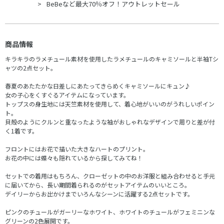
BeBeなど最大70％オフ！アウトレットセール
商品情報
キラキラのラメチュール素材を使用したラメチュールのキャミソールと半袖Tシ
ャツの2点セット。
春夏のあたたかな日差しにあたってきらめくキャミソールにキュン♪
女の子心をくすぐるアイテムになっています。
トップスの身生地には天竺素材を使用して、着心地がいいのがうれしいポイン
ト。
貝殻のようにクルンと重なったような袖がおしゃれなデザインで周りと差が付
く1着です。
フロントにはお花で描いた大きなハートのプリント。
お花の中には蝶々も隠れているから探してみてね！
セットでの着用はもちろん、クローゼットの中のお洋服と組み合わせると手元
に届いてから、長い期間着られるのがセットアイテムのいいところ。
デイリーからお出かけまでいろんなシーンに活躍する2点セットです。
ピンクのチュールがガーリーなホワイト、ホワイトのチュールがフェミニンな
グリーンの2色展開です。