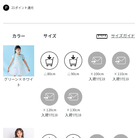
21ポイント還元
カラー
サイズ
サイズガイド
△
80cm
△
90cm
×
100cm
×
110cm
入荷ﾘｸｴｽﾄ
入荷ﾘｸｴｽﾄ
グリーン×ホワイ
ト
×
120cm
×
130cm
入荷ﾘｸｴｽﾄ
入荷ﾘｸｴｽﾄ