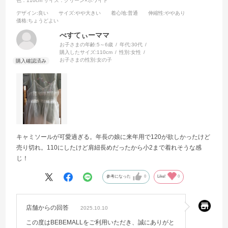
色：110cm
サイズ：グリーン×ホワイト
デザイン
:良い
サイズ
:やや大きい
着心地
:普通
伸縮性
:ややあり
価格
:ちょうどよい
べすてぃーママ
お子さまの年齢:
5～6歳
年代:
30代
購入したサイズ:
110cm
性別:
女性
お子さまの性別:
女の子
キャミソールが可愛過ぎる。年長の娘に来年用で120が欲しかったけど
売り切れ。110にしたけど肩紐長めだったから小2まで着れそうな感
じ！
参考になった
0
Like!
0
店舗からの回答
2025.10.10
この度はBEBEMALLをご利用いただき、誠にありがと