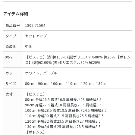
アイテム詳細
商品番号
1802-71504
タイプ
セットアップ
原産国
中国
素材
【ビスチェ】(表)綿100％ (裏)ポリエステル80％ 綿20％ 【ボトム
ス】(表)綿100％ (裏)ポリエステル80％ 綿20％
カラー
ホワイト、パープル
サイズ
80cm、90cm、100cm、110cm、120cm、130cm
実寸
【ビスチェ】
80cm:身幅26.5 着丈16.5 肩紐長さ23 肩紐幅3.5
90cm:身幅27.5 着丈18 肩紐長さ23.5 肩紐幅3.5
100cm:身幅28.5 着丈19.5 肩紐長さ24.5 肩紐幅3.5
110cm:身幅30 着丈21.5 肩紐長さ25.5 肩紐幅3.5
120cm:身幅32 着丈23.5 肩紐長さ27 肩紐幅3.5
130cm:身幅34 着丈25 肩紐長さ28.5 肩紐幅3.5
【ボトムス】