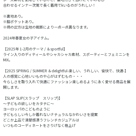
合わせるインナー次第で長く着用でkいるのがうれしい！
※裏地あり。
※脇ポケットあり。
※柄の出方は生地の裁断により一点一点異なります。
2024年春夏女の子アイテム。
【2025年 1-2月のテーマ / ＆sportful】
ライン入りのディティールやシャカシャカ素材、スポーティーとフェミニンを
MIX。
【2025 SPRING / SUMMER ＆delightful-楽しい、うれしい、愉快で、快適-】
人の感覚に心地いいものや心がはずむもの・・・
今らしさを取り入れて快適にファッション楽しめるように永く愛せる商品を展
開します。
【SLAP SLIP(スラップ スリップ)】
～子どもの欲しいをカタチに～
ヨーロッパのこどものように
子どもらしい今しか着れないナチュラルなかわいさを提案
どこか上品で清楚感漂うフレンチカジュアルは
いつものコーディネートをさりげなく格上げ