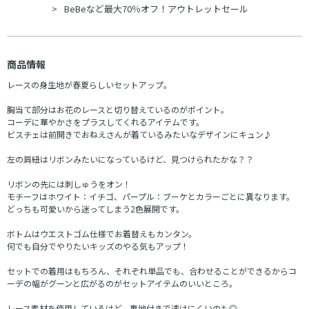
BeBeなど最大70％オフ！アウトレットセール
商品情報
レースの身生地が春夏らしいセットアップ。
胸当て部分はお花のレースと切り替えているのがポイント。
コーデに華やかさをプラスしてくれるアイテムです。
ビスチェは前開きでおねえさんが着ているみたいなデザインにキュン♪
左の肩紐はリボンみたいになっているけど、見つけられたかな？？
リボンの先には刺しゅうをオン！
モチーフはホワイト：イチゴ、パープル：ブーケとカラーごとに異なります。
どっちも可愛いから迷ってしまう2色展開です。
ボトムはウエストゴム仕様でお着替えもカンタン。
何でも自分でやりたいキッズのやる気もアップ！
セットでの着用はもちろん、それぞれ単品でも、合わせることができるからコ
ーデの幅がグーンと広がるのがセットアイテムのいいところ。
レース素材を使用しているけど、裏地付きで透けにくいのも◎