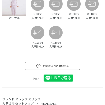
×
80cm
×
90cm
×
100cm
×
110cm
入荷ﾘｸｴｽﾄ
入荷ﾘｸｴｽﾄ
入荷ﾘｸｴｽﾄ
入荷ﾘｸｴｽﾄ
パープル
×
120cm
×
130cm
入荷ﾘｸｴｽﾄ
入荷ﾘｸｴｽﾄ
お気に入りに登録する
シェア
ブランド:
スラップ スリップ
カテゴリ:
セットアップ
FINAL SALE