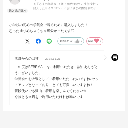
お子さまの年齢:
5～6歳
年代:
40代
性別:
女性
購入したサイズ:
120cm
お子さまの性別:
女の子
小学校の初めの学芸会で着るために購入しました！
思った通りめちゃくちゃ可愛かったです♡
参考になった
0
Like!
0
店舗からの回答
2024.11.21
この度はBEBEMALLをご利用いただき、誠にありがと
うございました。
学芸会のお衣装としてご着用いただいたのですね♪セッ
トアップとなっており、とても可愛いいですよね！
普段使いでも沢山ご着用を楽しんでください☆
今後とも当店をご利用いただければ幸いです。