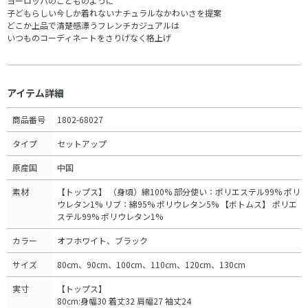
ヨーロッパのこどものように
子どもらしい今しか着れないナチュラルなかわいさを提案
どこか上品で清楚感漂うフレンチカジュアルは
いつものコーディネートをさりげなく格上げ
アイテム詳細
商品番号
1802-68027
タイプ
セットアップ
原産国
中国
素材
【トップス】 （身頃）綿100% 部分使い：ポリエステル99% ポリ
ウレタン1% リブ：綿95% ポリウレタン5% 【ボトムス】 ポリエ
ステル99% ポリウレタン1%
カラー
オフホワイト、ブラック
サイズ
80cm、90cm、100cm、110cm、120cm、130cm
実寸
【トップス】
80cm:身幅30 着丈32 肩幅27 袖丈24