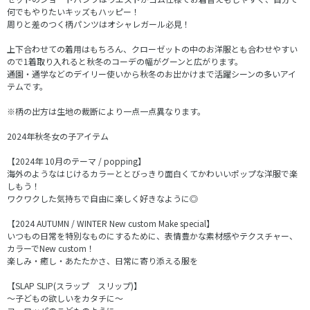
何でもやりたいキッズもハッピー！
周りと差のつく柄パンツはオシャレガール必見！
上下合わせての着用はもちろん、クローゼットの中のお洋服とも合わせやすい
ので1着取り入れると秋冬のコーデの幅がグーンと広がります。
通園・通学などのデイリー使いから秋冬のお出かけまで活躍シーンの多いアイ
テムです。
※柄の出方は生地の裁断により一点一点異なります。
2024年秋冬女の子アイテム
【2024年 10月のテーマ / popping】
海外のようなはじけるカラーととびっきり面白くてかわいいポップな洋服で楽
しもう！
ワクワクした気持ちで自由に楽しく好きなように◎
【2024 AUTUMN / WINTER New custom Make special】
いつもの日常を特別なものにするために、表情豊かな素材感やテクスチャー、
カラーでNew custom！
楽しみ・癒し・あたたかさ、日常に寄り添える服を
【SLAP SLIP(スラップ スリップ)】
～子どもの欲しいをカタチに～