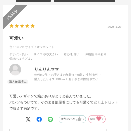
2025.1.29
可愛い
色：130cm
サイズ：オフホワイト
デザイン
:良い
サイズ
:やや大きい
着心地
:良い
伸縮性
:ややあり
価格
:ちょうどよい
りんりんママ
年代:
40代
お子さまの年齢:
5～6歳
性別:
女性
購入したサイズ:
130cm
お子さまの性別:
女の子
可愛いデザインで娘がありがとうと喜んでいました。
パンツもついてて、そのまま部屋着にしても可愛くて安く上下セット
で買えて満足です。
参考になった
0
Like!
0