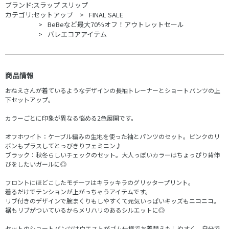
ブランド:
スラップ スリップ
カテゴリ:
セットアップ
FINAL SALE
BeBeなど最大70％オフ！アウトレットセール
バレエコアアイテム
商品情報
おねえさんが着ているようなデザインの長袖トレーナーとショートパンツの上
下セットアップ。
カラーごとに印象が異なる悩める2色展開です。
オフホワイト：ケーブル編みの生地を使った袖とパンツのセット。ピンクのリ
ボンもプラスしてとっびきりフェミニン♪
ブラック：秋冬らしいチェックのセット。大人っぽいカラーはちょっぴり背伸
びをしたいガールに◎
フロントにほどこしたモチーフはキラッキラのグリッタープリント。
着るだけでテンションが上がっちゃうアイテムです。
リブ付きのデザインで腕まくりもしやすくて元気いっぱいキッズもニコニコ。
裾もリブがついているからメリハリのあるシルエットに◎
セットのショートパンツはウエストがゴム仕様でお着替えもしやすく、自分で