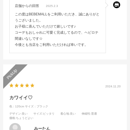
店舗からの回答
2025.2.3
この度はBEBEMALLをご利用いただき、誠にありがと
うございました。
お子様に喜んでいただけて嬉しいです♪
コーデもおしゃれに可愛く完成してるので、ヘビロテ
間違いなしです☆
今後とも当店をご利用いただければ幸いです。
2024.11.20
カワイイ♡
色：120cm
サイズ：ブラック
デザイン
:良い
サイズ
:ピッタリ
着心地
:良い
伸縮性
:普通
価格
:ちょうどよい
みーたん