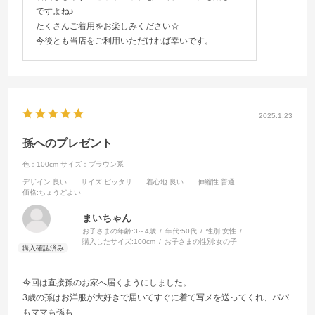
ですよね♪
たくさんご着用をお楽しみください☆
今後とも当店をご利用いただければ幸いです。
2025.1.23
孫へのプレゼント
色：100cm
サイズ：ブラウン系
デザイン
:良い
サイズ
:ピッタリ
着心地
:良い
伸縮性
:普通
価格
:ちょうどよい
まいちゃん
お子さまの年齢:
3～4歳
年代:
50代
性別:
女性
購入したサイズ:
100cm
お子さまの性別:
女の子
今回は直接孫のお家へ届くようにしました。
3歳の孫はお洋服が大好きで届いてすぐに着て写メを送ってくれ、パパ
もママも孫も