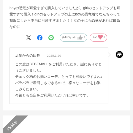
boyの恐竜が可愛すぎて購入していましたが、girlのセットアップも可
愛すぎて購入！girlのセットアップの上にboyの恐竜着てなんちゃって
制服にしたら本当に可愛すぎました！！女の子にも恐竜があれば最高
なのに
参考になった
0
Like!
0
店舗からの回答
2025.1.20
この度はBEBEMALLをご利用いただき、誠にありがと
うございました。
チェック柄のお揃いコーデ、とっても可愛いですよね♪
バラバラで着回しもできるので、様々なコーデをお楽
しみください。
今後とも当店をご利用いただければ幸いです。