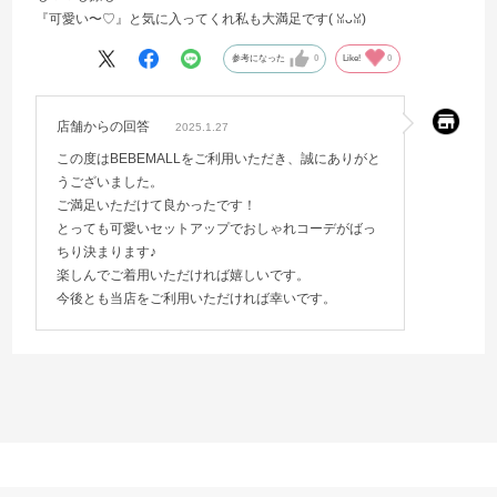
『可愛い〜♡』と気に入ってくれ私も大満足です(⁠ ⁠ꈍ⁠ᴗ⁠ꈍ⁠)
参考になった
0
Like!
0
店舗からの回答
2025.1.27
この度はBEBEMALLをご利用いただき、誠にありがと
うございました。
ご満足いただけて良かったです！
とっても可愛いセットアップでおしゃれコーデがばっ
ちり決まります♪
楽しんでご着用いただければ嬉しいです。
今後とも当店をご利用いただければ幸いです。