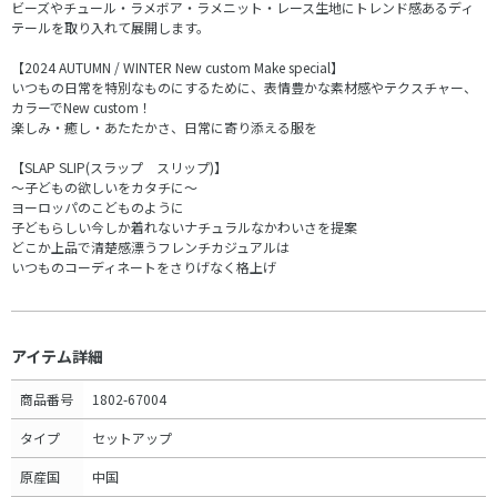
ビーズやチュール・ラメボア・ラメニット・レース生地にトレンド感あるディ
テールを取り入れて展開します。
【2024 AUTUMN / WINTER New custom Make special】
いつもの日常を特別なものにするために、表情豊かな素材感やテクスチャー、
カラーでNew custom！
楽しみ・癒し・あたたかさ、日常に寄り添える服を
【SLAP SLIP(スラップ スリップ)】
～子どもの欲しいをカタチに～
ヨーロッパのこどものように
子どもらしい今しか着れないナチュラルなかわいさを提案
どこか上品で清楚感漂うフレンチカジュアルは
いつものコーディネートをさりげなく格上げ
アイテム詳細
商品番号
1802-67004
タイプ
セットアップ
原産国
中国