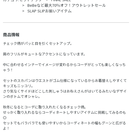
BeBeなど最大70％オフ！アウトレットセール
SLAP SLIPお揃いアイテム
商品情報
チェック柄がパッと目を引くセットアップ。
肩のフリルがキュートなアクセントになっています。
中に合わせるインナーでイメージが変わるからコーデがとっても楽しくなっち
ゃう！
セットのスカパンはウエストがゴム仕様になっているからお着替えしやすくて
キッズもニッコリ。
さり気なくサイドほどこした刺しゅうはおねえさんがはいてるみたいなデザイ
ンのボトムでオシャレ。
秋冬になるとコーデに取り入れたくなるチェック柄。
せっかく取り入れるならコーディネートしやすいアイテムに挑戦してみるのも
◎
セットでもバラバラでも使いやすいからコーディネートの幅もグーンと広がる
よ！