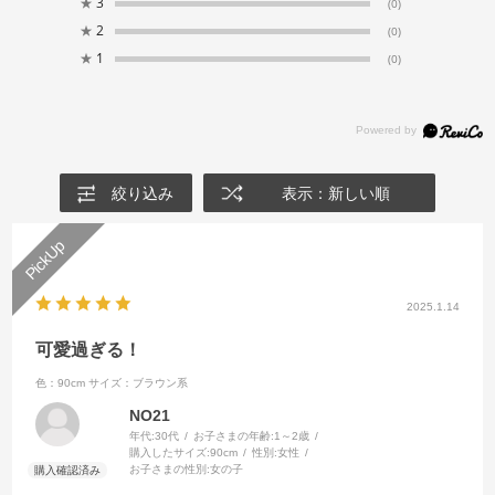
★
3
(0)
★
2
(0)
★
1
(0)
絞り込み
表示：新しい順
2025.1.14
可愛過ぎる！
色：90cm
サイズ：ブラウン系
NO21
年代:
30代
お子さまの年齢:
1～2歳
購入したサイズ:
90cm
性別:
女性
お子さまの性別:
女の子