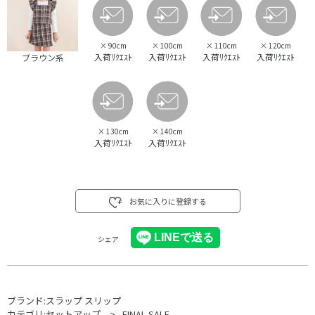
×
90cm
×
100cm
×
110cm
×
120cm
入荷ﾘｸｴｽﾄ
入荷ﾘｸｴｽﾄ
入荷ﾘｸｴｽﾄ
入荷ﾘｸｴｽﾄ
ブラウン系
×
130cm
×
140cm
入荷ﾘｸｴｽﾄ
入荷ﾘｸｴｽﾄ
お気に入りに登録する
シェア
ブランド:
スラップ スリップ
カテゴリ:
セットアップ
FINAL SALE