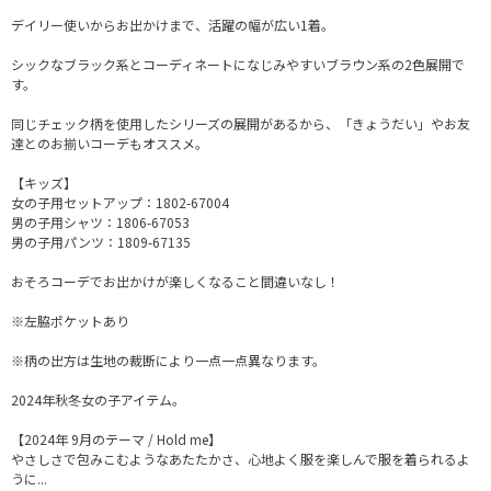
デイリー使いからお出かけまで、活躍の幅が広い1着。
シックなブラック系とコーディネートになじみやすいブラウン系の2色展開で
す。
同じチェック柄を使用したシリーズの展開があるから、「きょうだい」やお友
達とのお揃いコーデもオススメ。
【キッズ】
女の子用セットアップ：1802-67004
男の子用シャツ：1806-67053
男の子用パンツ：1809-67135
おそろコーデでお出かけが楽しくなること間違いなし！
※左脇ポケットあり
※柄の出方は生地の裁断により一点一点異なります。
2024年秋冬女の子アイテム。
【2024年 9月のテーマ / Hold me】
やさしさで包みこむようなあたたかさ、心地よく服を楽しんで服を着られるよ
うに...