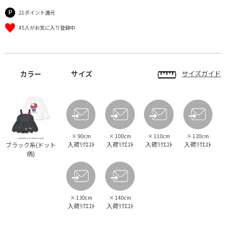
21ポイント還元
45人がお気に入り登録中
カラー
サイズ
サイズガイド
×
90cm
×
100cm
×
110cm
×
120cm
入荷ﾘｸｴｽﾄ
入荷ﾘｸｴｽﾄ
入荷ﾘｸｴｽﾄ
入荷ﾘｸｴｽﾄ
ブラック系(ドット
柄)
×
130cm
×
140cm
入荷ﾘｸｴｽﾄ
入荷ﾘｸｴｽﾄ