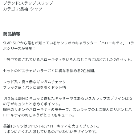
ブランド:
スラップ スリップ
カテゴリ:
長袖Tシャツ
商品情報
SLAP SLIPから誰もが知っているサンリオのキャラクター「ハローキティ」コラ
ボシリーズが登場！
世界中で愛されているハローキティをいろんなところにほどこした2点セット。
セットのビスチェがカラーごとに異なる悩める2色展開。
レッド系：真っ赤なギンガムチェック
ブラック系：パッと目を引くドット柄
切り替え部分にキュッと寄せたギャザーやまあるいスカラップのデザインは女
の子がキュンとときめくポイント。
胸元のリボンやハローキティのモチーフ、スカラップの上に並んだリボンとハ
ローキティの刺しゅうがとってもキュート。
長袖Tシャツはフロントにハローキティを大きくプリント。
リボンにかくれんぼしているのがかわいいデザインです。