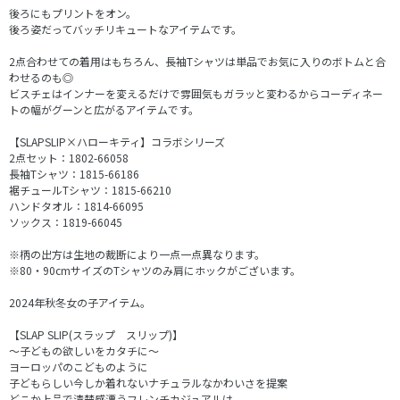
後ろにもプリントをオン。
後ろ姿だってバッチリキュートなアイテムです。
2点合わせての着用はもちろん、長袖Tシャツは単品でお気に入りのボトムと合
わせるのも◎
ビスチェはインナーを変えるだけで雰囲気もガラッと変わるからコーディネー
トの幅がグーンと広がるアイテムです。
【SLAPSLIP×ハローキティ】コラボシリーズ
2点セット：1802-66058
長袖Tシャツ：1815-66186
裾チュールTシャツ：1815-66210
ハンドタオル：1814-66095
ソックス：1819-66045
※柄の出方は生地の裁断により一点一点異なります。
※80・90cmサイズのTシャツのみ肩にホックがございます。
2024年秋冬女の子アイテム。
【SLAP SLIP(スラップ スリップ)】
～子どもの欲しいをカタチに～
ヨーロッパのこどものように
子どもらしい今しか着れないナチュラルなかわいさを提案
どこか上品で清楚感漂うフレンチカジュアルは