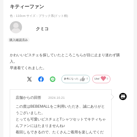
キティーファン
色：110cm
サイズ：ブラック系(ドット柄)
クミコ
かわいいビスチェを探していたところこちらが目に止まり迷わず購
入。
早速着てくれました。
参考になった
0
Like!
0
店舗からの回答
2024.10.21
この度はBEBEMALLをご利用いただき、誠にありがと
うございました。
とっても可愛いビスチェとTシャツセットでキティちゃ
んファンにはたまりませんね♪
着回しもできるので、たくさんご着用を楽しんでくだ