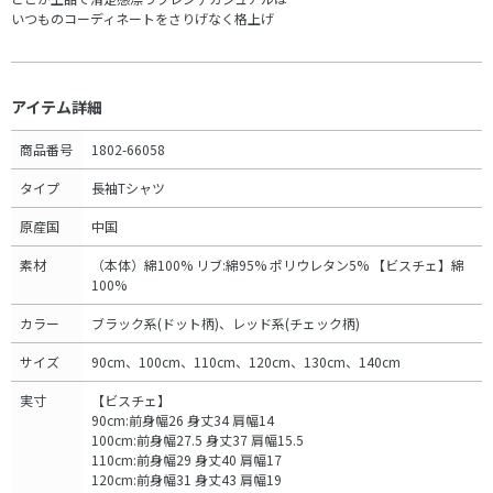
いつものコーディネートをさりげなく格上げ
アイテム詳細
商品番号
1802-66058
タイプ
長袖Tシャツ
原産国
中国
素材
（本体）綿100% リブ:綿95% ポリウレタン5% 【ビスチェ】綿
100%
カラー
ブラック系(ドット柄)、レッド系(チェック柄)
サイズ
90cm、100cm、110cm、120cm、130cm、140cm
実寸
【ビスチェ】
90cm:前身幅26 身丈34 肩幅14
100cm:前身幅27.5 身丈37 肩幅15.5
110cm:前身幅29 身丈40 肩幅17
120cm:前身幅31 身丈43 肩幅19