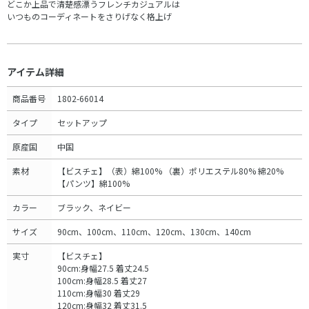
どこか上品で清楚感漂うフレンチカジュアルは
いつものコーディネートをさりげなく格上げ
アイテム詳細
商品番号
1802-66014
タイプ
セットアップ
原産国
中国
素材
【ビスチェ】（表）綿100% （裏）ポリエステル80% 綿20%
【パンツ】綿100%
カラー
ブラック、ネイビー
サイズ
90cm、100cm、110cm、120cm、130cm、140cm
実寸
【ビスチェ】
90cm:身幅27.5 着丈24.5
100cm:身幅28.5 着丈27
110cm:身幅30 着丈29
120cm:身幅32 着丈31.5