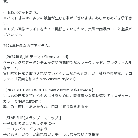
す。
※両脇ポケットあり。
※バスト寸法は、多少の誤差が生じる事がございます。あらかじめご了承下さ
い。
※モデル画像はライトを当てて撮影しているため、実際の商品カラーと差異が
ございます。
2024年秋冬女の子アイテム。
【2024年 8月のテーマ / Strong-willed】
ベーシックなタータンチェックや情熱的でなカラーのレッド、プラクティカル
なデニム...
実用的で日常に取り入れやすいアイテムながらも新しい手触りや素材感、デコ
ラティブ要素を加えたNew custom styleで◎
【2024 AUTUMN / WINTER New custom Make special】
いつもの日常を特別なものにするために、表情豊かな素材感やテクスチャー、
カラーでNew custom！
楽しみ・癒し・あたたかさ、日常に寄り添える服を
【SLAP SLIP(スラップ スリップ)】
～子どもの欲しいをカタチに～
ヨーロッパのこどものように
子どもらしい今しか着れないナチュラルなかわいさを提案