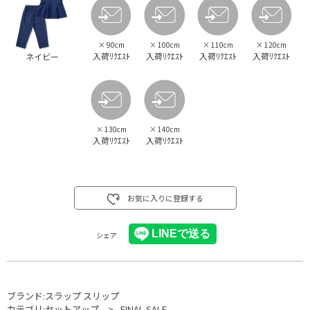
×
90cm
×
100cm
×
110cm
×
120cm
入荷ﾘｸｴｽﾄ
入荷ﾘｸｴｽﾄ
入荷ﾘｸｴｽﾄ
入荷ﾘｸｴｽﾄ
ネイビー
×
130cm
×
140cm
入荷ﾘｸｴｽﾄ
入荷ﾘｸｴｽﾄ
お気に入りに登録する
シェア
ブランド:
スラップ スリップ
カテゴリ:
セットアップ
FINAL SALE