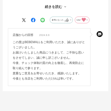
続きを読む
来年用に買ったので、着れないことはないので、糸くずを取り払っ
て、あとは着る日を楽しみにしておきます。
参考になった
0
Like!
0
店舗からの回答
2024.9.6
この度はBEBEMALLをご利用いただき、誠にありがと
うございました。
お届けいたしました商品につきまして、ご不快な思い
をさせてしまい、誠に申し訳ございません。
今後、チェック体制の質の向上を徹底し、再発防止に
取り組んで参ります。
貴重なご意見をお寄せいただき、感謝いたします。
今後とも当店をご利用いただければ幸いです。