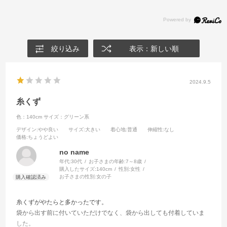
絞り込み
表示：新しい順
2024.9.5
糸くず
色：140cm
サイズ：グリーン系
デザイン
:やや良い
サイズ
:大きい
着心地
:普通
伸縮性
:なし
価格
:ちょうどよい
no name
年代:
30代
お子さまの年齢:
7～8歳
購入したサイズ:
140cm
性別:
女性
お子さまの性別:
女の子
糸くずがやたらと多かったです。
袋から出す前に付いていただけでなく、袋から出しても付着していま
した。