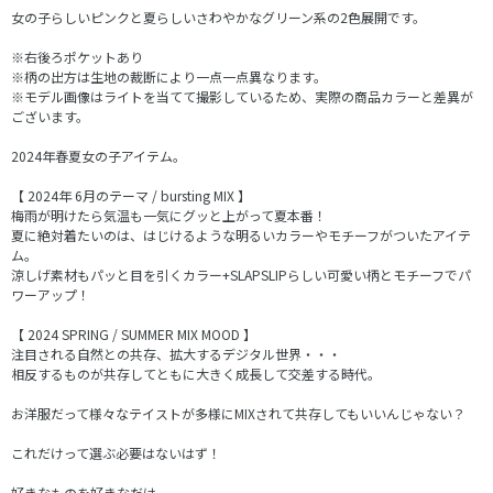
女の子らしいピンクと夏らしいさわやかなグリーン系の2色展開です。
※右後ろポケットあり
※柄の出方は生地の裁断により一点一点異なります。
※モデル画像はライトを当てて撮影しているため、実際の商品カラーと差異が
ございます。
2024年春夏女の子アイテム。
【 2024年 6月のテーマ / bursting MIX 】
梅雨が明けたら気温も一気にグッと上がって夏本番！
夏に絶対着たいのは、はじけるような明るいカラーやモチーフがついたアイテ
ム。
涼しげ素材もパッと目を引くカラー+SLAPSLIPらしい可愛い柄とモチーフでパ
ワーアップ！
【 2024 SPRING / SUMMER MIX MOOD 】
注目される自然との共存、拡大するデジタル世界・・・
相反するものが共存してともに大きく成長して交差する時代。
お洋服だって様々なテイストが多様にMIXされて共存してもいいんじゃない？
これだけって選ぶ必要はないはず！
好きなものを好きなだけ。