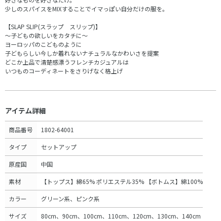
少しのスパイスをMIXすることでイマっぽい自分だけの服を。
【SLAP SLIP(スラップ スリップ)】
～子どもの欲しいをカタチに～
ヨーロッパのこどものように
子どもらしい今しか着れないナチュラルなかわいさを提案
どこか上品で清楚感漂うフレンチカジュアルは
いつものコーディネートをさりげなく格上げ
アイテム詳細
商品番号
1802-64001
タイプ
セットアップ
原産国
中国
素材
【トップス】綿65% ポリエステル35% 【ボトムス】綿100%
カラー
グリーン系、ピンク系
サイズ
80cm、90cm、100cm、110cm、120cm、130cm、140cm