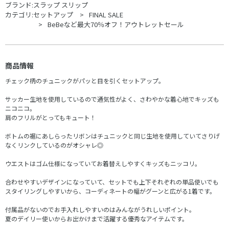
ブランド:
スラップ スリップ
カテゴリ:
セットアップ
FINAL SALE
BeBeなど最大70％オフ！アウトレットセール
商品情報
チェック柄のチュニックがパッと目を引くセットアップ。
サッカー生地を使用しているので通気性がよく、さわやかな着心地でキッズも
ニコニコ。
肩のフリルがとってもキュート！
ボトムの裾にあしらったリボンはチュニックと同じ生地を使用していてさりげ
なくリンクしているのがオシャレ◎
ウエストはゴム仕様になっていてお着替えしやすくキッズもニッコリ。
合わせやすいデザインになっていて、セットでも上下それぞれの単品使いでも
スタイリングしやすいから、コーディネートの幅がグーンと広がる1着です。
付属品がないのでお手入れしやすいのはみんながうれしいポイント。
夏のデイリー使いからお出かけまで活躍する優秀なアイテムです。