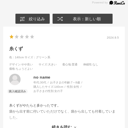
絞り込み
表示：新しい順
2024.9.5
糸くず
色：140cm
サイズ：グリーン系
デザイン
:やや良い
サイズ
:大きい
着心地
:普通
伸縮性
:なし
価格
:ちょうどよい
no name
年代:
30代
お子さまの年齢:
7～8歳
購入したサイズ:
140cm
性別:
女性
お子さまの性別:
女の子
糸くずがやたらと多かったです。
袋から出す前に付いていただけでなく、袋から出しても付着していま
した。
続きを読む