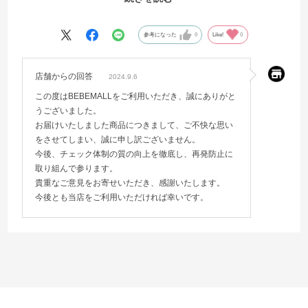
来年用に買ったので、着れないことはないので、糸くずを取り払っ
て、あとは着る日を楽しみにしておきます。
参考になった
0
Like!
0
店舗からの回答
2024.9.6
この度はBEBEMALLをご利用いただき、誠にありがと
うございました。
お届けいたしました商品につきまして、ご不快な思い
をさせてしまい、誠に申し訳ございません。
今後、チェック体制の質の向上を徹底し、再発防止に
取り組んで参ります。
貴重なご意見をお寄せいただき、感謝いたします。
今後とも当店をご利用いただければ幸いです。