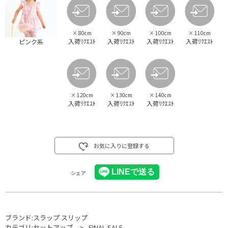
×
80cm
×
90cm
×
100cm
×
110cm
入荷ﾘｸｴｽﾄ
入荷ﾘｸｴｽﾄ
入荷ﾘｸｴｽﾄ
入荷ﾘｸｴｽﾄ
ピンク系
×
120cm
×
130cm
×
140cm
入荷ﾘｸｴｽﾄ
入荷ﾘｸｴｽﾄ
入荷ﾘｸｴｽﾄ
お気に入りに登録する
シェア
ブランド:
スラップ スリップ
カテゴリ:
セットアップ
FINAL SALE