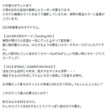
※右後ろポケットあり
※柄の出方は生地の裁断により一点一点異なります。
※モデル画像はライトを当てて撮影しているため、実際の商品カラーと差異が
ございます。
2024年春夏女の子アイテム。
【 2024年 6月のテーマ / bursting MIX 】
梅雨が明けたら気温も一気にグッと上がって夏本番！
夏に絶対着たいのは、はじけるような明るいカラーやモチーフがついたアイテ
ム。
涼しげ素材もパッと目を引くカラー+SLAPSLIPらしい可愛い柄とモチーフでパ
ワーアップ！
【 2024 SPRING / SUMMER MIX MOOD 】
注目される自然との共存、拡大するデジタル世界・・・
相反するものが共存してともに大きく成長して交差する時代。
お洋服だって様々なテイストが多様にMIXされて共存してもいいんじゃない？
これだけって選ぶ必要はないはず！
好きなものを好きなだけ。
少しのスパイスをMIXすることでイマっぽい自分だけの服を。