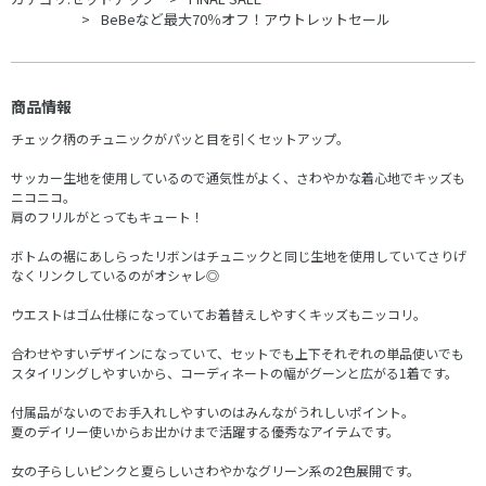
BeBeなど最大70％オフ！アウトレットセール
商品情報
チェック柄のチュニックがパッと目を引くセットアップ。
サッカー生地を使用しているので通気性がよく、さわやかな着心地でキッズも
ニコニコ。
肩のフリルがとってもキュート！
ボトムの裾にあしらったリボンはチュニックと同じ生地を使用していてさりげ
なくリンクしているのがオシャレ◎
ウエストはゴム仕様になっていてお着替えしやすくキッズもニッコリ。
合わせやすいデザインになっていて、セットでも上下それぞれの単品使いでも
スタイリングしやすいから、コーディネートの幅がグーンと広がる1着です。
付属品がないのでお手入れしやすいのはみんながうれしいポイント。
夏のデイリー使いからお出かけまで活躍する優秀なアイテムです。
女の子らしいピンクと夏らしいさわやかなグリーン系の2色展開です。