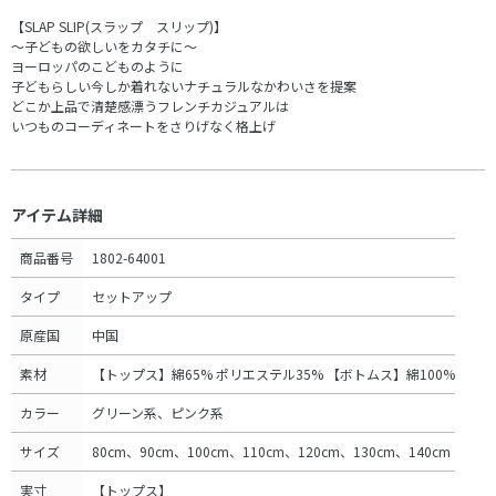
【SLAP SLIP(スラップ スリップ)】
～子どもの欲しいをカタチに～
ヨーロッパのこどものように
子どもらしい今しか着れないナチュラルなかわいさを提案
どこか上品で清楚感漂うフレンチカジュアルは
いつものコーディネートをさりげなく格上げ
アイテム詳細
商品番号
1802-64001
タイプ
セットアップ
原産国
中国
素材
【トップス】綿65% ポリエステル35% 【ボトムス】綿100%
カラー
グリーン系、ピンク系
サイズ
80cm、90cm、100cm、110cm、120cm、130cm、140cm
実寸
【トップス】