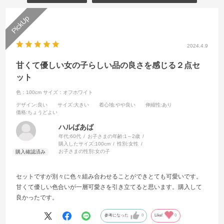
2024.4.9
甘くて優しい女の子らしい品の良さを感じる２点セ
ット
色：100cm
サイズ：オフホワイト
デザイン
:良い
サイズ
:大きい
着心地
:やや良い
伸縮性
:あり
価格
:ちょうどよい
ハルばあば
年代:
60代
お子さまの年齢:
1～2歳
購入したサイズ:
100cm
性別:
女性
お子さまの性別:
女の子
セットですが別々に色々組み合わせることができとても可愛いです。
甘くて優しい色合いが一層可愛さを引き立てると思います。購入して
良かったです。
参考になった
0
Like!
0