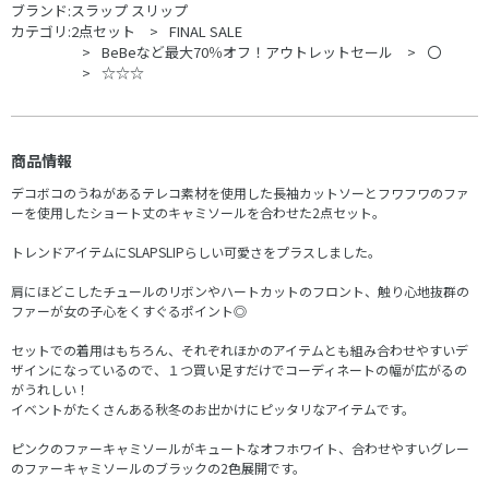
ブランド:
スラップ スリップ
カテゴリ:
2点セット
FINAL SALE
BeBeなど最大70％オフ！アウトレットセール
〇
☆☆☆
商品情報
デコボコのうねがあるテレコ素材を使用した長袖カットソーとフワフワのファ
ーを使用したショート丈のキャミソールを合わせた2点セット。
トレンドアイテムにSLAPSLIPらしい可愛さをプラスしました。
肩にほどこしたチュールのリボンやハートカットのフロント、触り心地抜群の
ファーが女の子心をくすぐるポイント◎
セットでの着用はもちろん、それぞれほかのアイテムとも組み合わせやすいデ
ザインになっているので、１つ買い足すだけでコーディネートの幅が広がるの
がうれしい！
イベントがたくさんある秋冬のお出かけにピッタリなアイテムです。
ピンクのファーキャミソールがキュートなオフホワイト、合わせやすいグレー
のファーキャミソールのブラックの2色展開です。