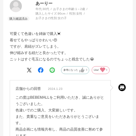
あーりー
年代:
30代
お子さまの年齢:
1～2歳
購入したサイズ:
90cm
性別:
女性
お子さまの性別:
女の子
可愛くて色違いを姉妹で購入💓
着せてもやっぱりかわいい😍
ですが、肩紐がズレてしまう。
伸び縮みする紐だと良かったです。
ニットはすぐ毛玉になるのでちょっと残念でした😭
参考になった
0
Like!
0
店舗からの回答
2024.1.23
この度はBEBEMALLをご利用いただき、誠にありがと
うございました。
色違いでのご購入、大変嬉しいです。
また、貴重なご意見をいただきありがとうございま
す。
商品企画にも情報共有し、商品の品質改善に努めて参
ります。