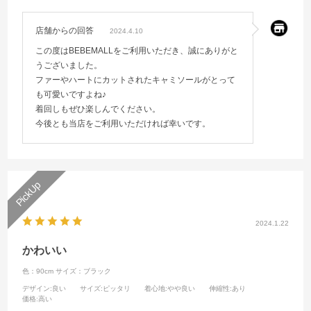
店舗からの回答
2024.4.10
この度はBEBEMALLをご利用いただき、誠にありがと
うございました。
ファーやハートにカットされたキャミソールがとって
も可愛いですよね♪
着回しもぜひ楽しんでください。
今後とも当店をご利用いただければ幸いです。
2024.1.22
かわいい
色：90cm
サイズ：ブラック
デザイン
:良い
サイズ
:ピッタリ
着心地
:やや良い
伸縮性
:あり
価格
:高い