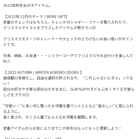
2023年秋冬女の子アイテム。
【2023年 12月のテーマ / MORE GIFT】
定番のチェックはもちろん、トレンドのシャギー・ファーを取り入れたり、
クリスマステイストをプラスしたアイテムが勢ぞろい◎
クリスマスモチーフのトレーナーやチェックのさりげないお揃い使いがポイン
トです。
兄弟、姉妹、お友達・・・シミラーコーデでクリスマスやお出かけを楽しんで
ね☆
【 2023 AUTUMN / WINTER KOKORO ODORU 】
価値観が多様化し、自由な選択が許される今、「これじゃないとダメ」ってな
い！
自分の好きや大事な部分はそのままに、SLAPSLIPの子ども心をくすぐる可愛ら
しさをプラス◎
”可愛い！”と思い手に取ったお洋服を着ていくとともに”愛おしい”と感じられ
るように。
長く愛され、たくさん着てもらえるお洋服を展開します。
定番アイテムからお気に入りまでこの秋冬はもっともっと更新しよう！