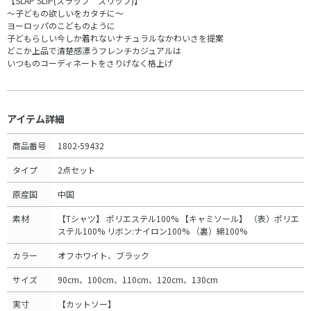
【SLAP SLIP(スラップ スリップ)】
～子どもの欲しいをカタチに～
ヨーロッパのこどものように
子どもらしい今しか着れないナチュラルなかわいさを提案
どこか上品で清楚感漂うフレンチカジュアルは
いつものコーディネートをさりげなく格上げ
アイテム詳細
商品番号
1802-59432
タイプ
2点セット
原産国
中国
素材
【Tシャツ】 ポリエステル100% 【キャミソール】 （表）ポリエ
ステル100% リボン:ナイロン100% （裏）綿100%
カラー
オフホワイト、ブラック
サイズ
90cm、100cm、110cm、120cm、130cm
実寸
【カットソー】