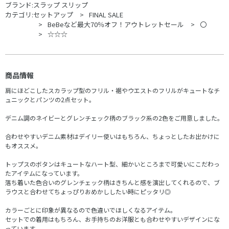
ブランド:
スラップ スリップ
カテゴリ:
セットアップ
FINAL SALE
BeBeなど最大70％オフ！アウトレットセール
〇
☆☆☆
商品情報
肩にほどこしたスカラップ型のフリル・裾やウエストのフリルがキュートなチ
ュニックとパンツの2点セット。
デニム調のネイビーとグレンチェック柄のブラック系の2色をご用意しました。
合わせやすいデニム素材はデイリー使いはもちろん、ちょっとしたお出かけに
もオススメ。
トップスのボタンはキュートなハート型、細かいところまで可愛いにこだわっ
たアイテムになっています。
落ち着いた色合いのグレンチェック柄はきちんと感を演出してくれるので、ブ
ラウスと合わせてちょっぴりおめかししたい時にピッタリ◎
カラーごとに印象が異なるので色違いでほしくなるアイテム。
セットでの着用はもちろん、お手持ちのお洋服とも合わせやすいデザインにな
っています。