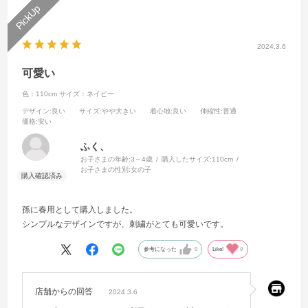
2024.3.6
可愛い
色：110cm
サイズ：ネイビー
デザイン
:良い
サイズ
:やや大きい
着心地
:良い
伸縮性
:普通
価格
:安い
ふく、
お子さまの年齢:
3～4歳
購入したサイズ:
110cm
お子さまの性別:
女の子
孫に春用として購入しました。
シンプルなデザインですが、刺繍がとても可愛いです。
参考になった
0
Like!
0
店舗からの回答
2024.3.6