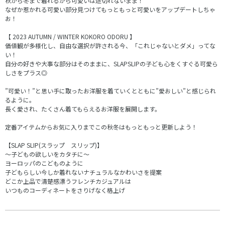
秋から冬まで着れるから可愛いは途切れないまま！
なぜか惹かれる可愛い部分見つけてもっともっと可愛いをアップデートしちゃ
お！
【 2023 AUTUMN / WINTER KOKORO ODORU 】
価値観が多様化し、自由な選択が許される今、「これじゃないとダメ」ってな
い！
自分の好きや大事な部分はそのままに、SLAPSLIPの子ども心をくすぐる可愛ら
しさをプラス◎
”可愛い！”と思い手に取ったお洋服を着ていくとともに”愛おしい”と感じられ
るように。
長く愛され、たくさん着てもらえるお洋服を展開します。
定番アイテムからお気に入りまでこの秋冬はもっともっと更新しよう！
【SLAP SLIP(スラップ スリップ)】
～子どもの欲しいをカタチに～
ヨーロッパのこどものように
子どもらしい今しか着れないナチュラルなかわいさを提案
どこか上品で清楚感漂うフレンチカジュアルは
いつものコーディネートをさりげなく格上げ