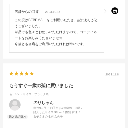
店舗からの回答
2023.10.16
この度はBEBEMALLをご利用いただき、誠にありがと
うございました。
単品でも色々とお使いいただけますので、コーディネ
ートをお楽しみくださいませ☆
今後とも当店をご利用いただければ幸いです。
2023.11.8
もうすぐ一歳の孫に買いました
色：80cm
サイズ：ブラック系
のりしゃん
年代:
60代
お子さまの年齢:
1～2歳
購入したサイズ:
90cm
性別:
女性
お子さまの性別:
女の子