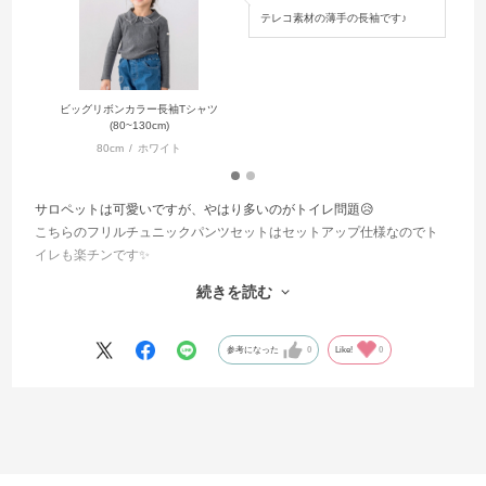
テレコ素材の薄手の長袖です♪
ビッグリボンカラー長袖Tシャツ
(80~130cm)
80cm
ホワイト
サロペットは可愛いですが、やはり多いのがトイレ問題😥
こちらのフリルチュニックパンツセットはセットアップ仕様なのでト
イレも楽チンです✨
インナーを変えるだけで色々なバリエーションで楽しむ事ができま
続きを読む
す。
パンツもウエストはゴムでゆったりしているので着脱もスムーズで
す。
参考になった
0
Like!
0
肩のフリルのボリュームが可愛い１枚です♪