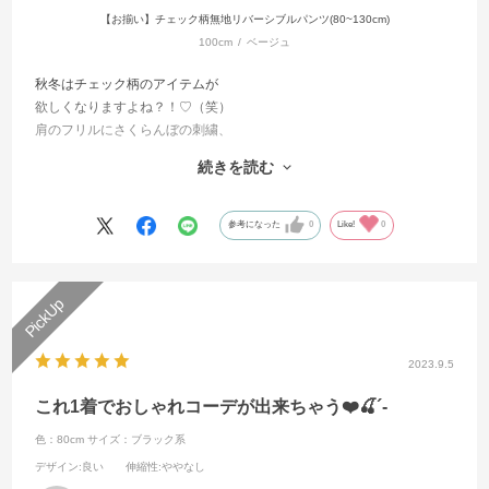
【お揃い】チェック柄無地リバーシブルパンツ(80~130cm)
100cm
ベージュ
秋冬はチェック柄のアイテムが
欲しくなりますよね？！♡（笑）
肩のフリルにさくらんぼの刺繍、
フロント部分のハートボタンなど
続きを読む
かわいいポイントがありすぎるセットアップです！！
上下別々でも着ていただけるので
着回し力バツグンです♩
参考になった
0
Like!
0
同じ柄のパンツもあるので
兄妹コーデもおすすめです、、♡
2023.9.5
これ1着でおしゃれコーデが出来ちゃう❤️🍒´-
色：80cm
サイズ：ブラック系
デザイン
:良い
伸縮性
:ややなし