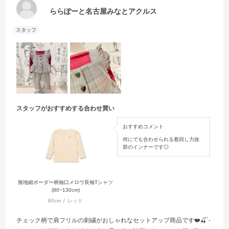
ららぽーと名古屋みなとアクルス
スタッフがおすすめする合わせ買い
おすすめコメント
何にでも合わせられる着回し力抜
群のインナーです◎
無地細ボーダー柄袖口メロウ長袖Tシャツ
(80~130cm)
80cm
レッド
チェック柄で肩フリルの刺繍がおしゃれなセットアップ商品です❤️🍒´-