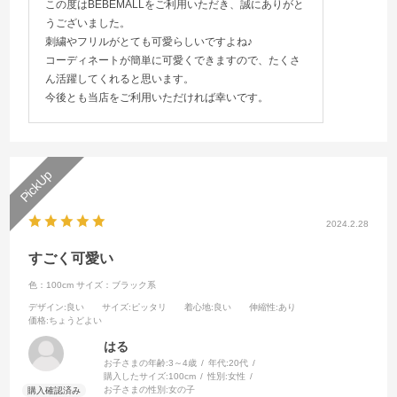
この度はBEBEMALLをご利用いただき、誠にありがと
うございました。
刺繍やフリルがとても可愛らしいですよね♪
コーディネートが簡単に可愛くできますので、たくさ
ん活躍してくれると思います。
今後とも当店をご利用いただければ幸いです。
2024.2.28
すごく可愛い
色：100cm
サイズ：ブラック系
デザイン
:良い
サイズ
:ピッタリ
着心地
:良い
伸縮性
:あり
価格
:ちょうどよい
はる
お子さまの年齢:
3～4歳
年代:
20代
購入したサイズ:
100cm
性別:
女性
お子さまの性別:
女の子