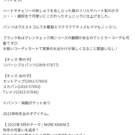
ハートやチェリーの刺しゅうをあしらった肩のフリルやハート型のボタ
ン・・・細部まで可愛いにこだわったチュニックに仕上げました。
パンツはウエストゴムでお着替えラクラクでキッズもママもニッコリ。
ブラック系はグレンチェック柄シリーズの展開があるのでシミラーコーデも可
能です◎
お揃いコーディネートで家族のお出かけが楽しくなること間違いなし！
【キッズ-男の子】
リバーシブルパンツ(1809-57077)
【キッズ-女の子】
セットアップ(1802-57003)
スカパン(1810-57002)
Tシャツ(1815-57041)
※パンツ：両脇ポケットあり
2023年秋冬女の子アイテム。
【 2023年 9月のテーマ / MORE KAWAII 】
秋冬の可愛いを追求！