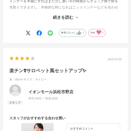
インナーを半袖にすればまだ少し暑い今の時期からチェック柄で秋を
先取りできますし、本格的な秋になればニットインナーなどを合わせ
ていただくとより可愛いくコーディネートできると思います!!
続きを読む
上下セットで、それぞれ単体で使用も可能なので、コーディネートの
幅も広がること間違いなし🫶🏻
参考になった
2
Like!
0
2023.9.20
楽チン❣️サロペット風セットアップ✨
色：80cm
サイズ：ネイビー
イオンモール浜松市野店
年代:
30代
性別:
女性
スタッフがおすすめする合わせ買い
おすすめコメント