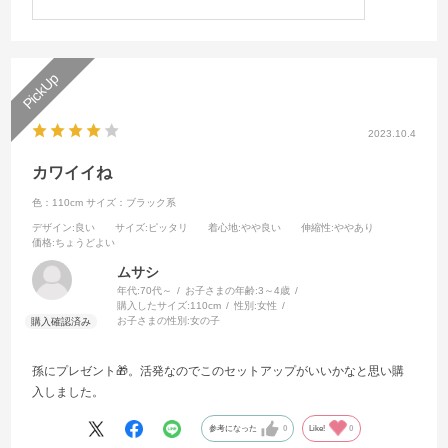
2023.10.4
カワイイね
色：110cm
サイズ：ブラック系
デザイン
:良い
サイズ
:ピッタリ
着心地
:やや良い
伸縮性
:ややあり
価格
:ちょうどよい
ムサシ
年代:
70代～
お子さまの年齢:
3～4歳
購入したサイズ:
110cm
性別:
女性
お子さまの性別:
女の子
孫にプレゼント🎁。活発なのでこのセットアップがいいかなと思い購
入しました。
参考になった
0
Like!
0