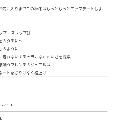
お気に入りまでこの秋冬はもっともっとアップデートしよ
スラップ スリップ)】
をカタチに～
ものように
か着れないナチュラルなかわいさを提案
感漂うフレンチカジュアルは
ネートをさりげなく格上げ
02-56013
国