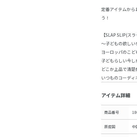
定番アイテムから
う！
【SLAP SLIP(
～子どもの欲しい
ヨーロッパのこど
子どもらしい今し
どこか上品で清楚
いつものコーディ
アイテム詳細
商品番号
18
原産国
中