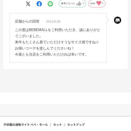
白いので下着が少し透けます。白い下着か何か履かせた方が良さそう
参考になった
0
Like!
0
です。
来年も着れそうなので、たくさん着せたいです。
店舗からの回答
2023.9.28
この度はBEBEMALLをご利用いただき、誠にありがと
うございました。
来年もたくさん着ていただけそうなサイズ感ですね☆
お揃いコーデを楽しんでくださいね！
今後とも当店をご利用いただければ幸いです。
子供服の通販サイト ベベ・モール
セット
セットアップ