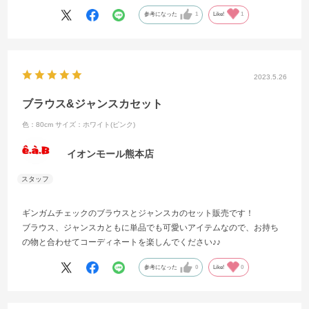
シャツにはデニムやスカートなど合わせてgood！！
参考になった
1
Like!
1
2023.5.26
ブラウス&ジャンスカセット
色：80cm
サイズ：ホワイト(ピンク)
イオンモール熊本店
ギンガムチェックのブラウスとジャンスカのセット販売です！
ブラウス、ジャンスカともに単品でも可愛いアイテムなので、お持ち
の物と合わせてコーディネートを楽しんでください♪♪
参考になった
0
Like!
0