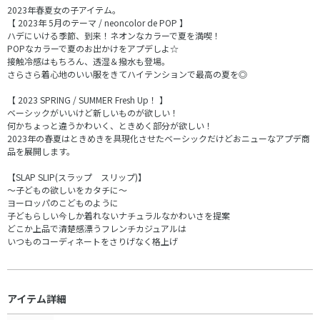
2023年春夏女の子アイテム。
【 2023年 5月のテーマ / neoncolor de POP 】
ハデにいける季節、到来！ネオンなカラーで夏を満喫！
POPなカラーで夏のお出かけをアプデしよ☆
接触冷感はもちろん、透湿＆撥水も登場。
さらさら着心地のいい服をきてハイテンションで最高の夏を◎
【 2023 SPRING / SUMMER Fresh Up！ 】
ベーシックがいいけど新しいものが欲しい！
何かちょっと違うかわいく、ときめく部分が欲しい！
2023年の春夏はときめきを具現化させたベーシックだけどおニューなアプデ商
品を展開します。
【SLAP SLIP(スラップ スリップ)】
～子どもの欲しいをカタチに～
ヨーロッパのこどものように
子どもらしい今しか着れないナチュラルなかわいさを提案
どこか上品で清楚感漂うフレンチカジュアルは
いつものコーディネートをさりげなく格上げ
アイテム詳細