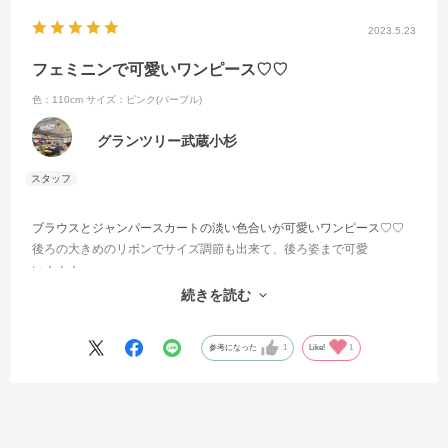
2023.5.23
フェミニンで可愛いワンピース♡♡
色：110cm
サイズ：ピンク(パープル)
グランツリー武蔵小杉
ブラウスとジャンパースカートの淡い色合いが可愛いワンピース♡♡
後ろの大きめのリボンでサイズ調節も出来て、後ろ姿まで可愛
い！！！
首元と肩にもフリルがあって、可愛いがたくさん詰め込まれたワンピ
続きを読む
ースです！
参考になった
1
Like!
1