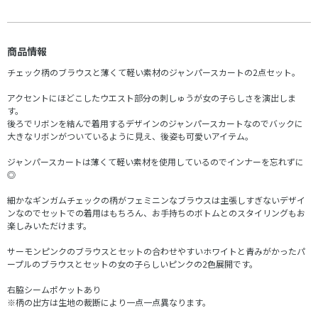
商品情報
チェック柄のブラウスと薄くて軽い素材のジャンパースカートの2点セット。
アクセントにほどこしたウエスト部分の刺しゅうが女の子らしさを演出しま
す。
後ろでリボンを結んで着用するデザインのジャンパースカートなのでバックに
大きなリボンがついているように見え、後姿も可愛いアイテム。
ジャンパースカートは薄くて軽い素材を使用しているのでインナーを忘れずに
◎
細かなギンガムチェックの柄がフェミニンなブラウスは主張しすぎないデザイ
ンなのでセットでの着用はもちろん、お手持ちのボトムとのスタイリングもお
楽しみいただけます。
サーモンピンクのブラウスとセットの合わせやすいホワイトと青みがかったパ
ープルのブラウスとセットの女の子らしいピンクの2色展開です。
右脇シームポケットあり
※柄の出方は生地の裁断により一点一点異なります。