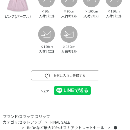
×
80cm
×
90cm
×
100cm
×
110cm
入荷ﾘｸｴｽﾄ
入荷ﾘｸｴｽﾄ
入荷ﾘｸｴｽﾄ
入荷ﾘｸｴｽﾄ
ピンク(パープル)
×
120cm
×
130cm
入荷ﾘｸｴｽﾄ
入荷ﾘｸｴｽﾄ
お気に入りに登録する
シェア
ブランド:
スラップ スリップ
カテゴリ:
セットアップ
FINAL SALE
BeBeなど最大70％オフ！アウトレットセール
●