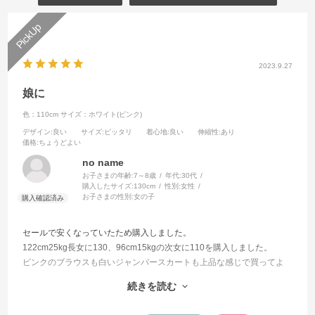
2023.9.27
娘に
色：110cm
サイズ：ホワイト(ピンク)
デザイン
:良い
サイズ
:ピッタリ
着心地
:良い
伸縮性
:あり
価格
:ちょうどよい
no name
お子さまの年齢:
7～8歳
年代:
30代
購入したサイズ:
130cm
性別:
女性
お子さまの性別:
女の子
セールで安くなっていたため購入しました。
122cm25kg長女に130、96cm15kgの次女に110を購入しました。
ピンクのブラウスも白いジャンパースカートも上品な感じで買ってよ
かったです。
続きを読む
生地も薄すぎず、だけど涼しそうで暑い日でも着れました。
ジャンパースカートの丈も膝下くらいで調整せずにきれました。