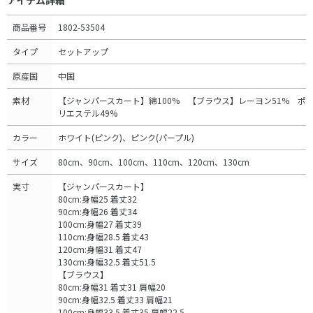
アイテム詳細
商品番号
1802-53504
タイプ
セットアップ
原産国
中国
素材
【ジャンパースカート】綿100% 【ブラウス】レーヨン51% ポ
リエステル49%
カラー
ホワイト(ピンク)、ピンク(パープル)
サイズ
80cm、90cm、100cm、110cm、120cm、130cm
実寸
【ジャンパースカート】
80cm:身幅25 着丈32
90cm:身幅26 着丈34
100cm:身幅27 着丈39
110cm:身幅28.5 着丈43
120cm:身幅31 着丈47
130cm:身幅32.5 着丈51.5
【ブラウス】
80cm:身幅31 着丈31 肩幅20
90cm:身幅32.5 着丈33 肩幅21
100cm:身幅33.5 着丈35 肩幅22.5