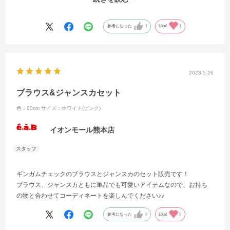
シャツとワンピースは取り外し可能で、別々のコーデで組み合わせて
頂けます！！
シャツにはデニムやスカートなど合わせてgood！！
参考になった
1
Like!
1
2023.5.26
ブラウス&ジャンスカセット
色：80cm
サイズ：ホワイト(ピンク)
イオンモール熊本店
ギンガムチェックのブラウスとジャンスカのセット販売です！
ブラウス、ジャンスカともに単品でも可愛いアイテムなので、お持ち
の物と合わせてコーディネートを楽しんでください♪♪
参考になった
0
Like!
0