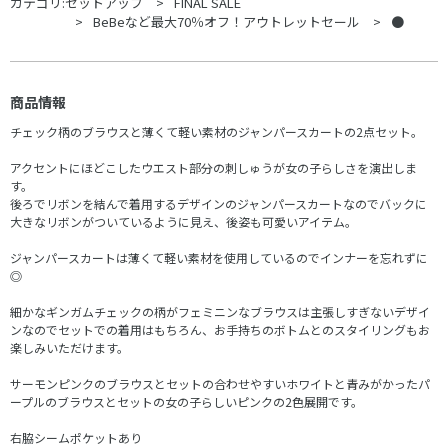
カテゴリ:
セットアップ
FINAL SALE
BeBeなど最大70％オフ！アウトレットセール
●
商品情報
チェック柄のブラウスと薄くて軽い素材のジャンパースカートの2点セット。
アクセントにほどこしたウエスト部分の刺しゅうが女の子らしさを演出しま
す。
後ろでリボンを結んで着用するデザインのジャンパースカートなのでバックに
大きなリボンがついているように見え、後姿も可愛いアイテム。
ジャンパースカートは薄くて軽い素材を使用しているのでインナーを忘れずに
◎
細かなギンガムチェックの柄がフェミニンなブラウスは主張しすぎないデザイ
ンなのでセットでの着用はもちろん、お手持ちのボトムとのスタイリングもお
楽しみいただけます。
サーモンピンクのブラウスとセットの合わせやすいホワイトと青みがかったパ
ープルのブラウスとセットの女の子らしいピンクの2色展開です。
右脇シームポケットあり