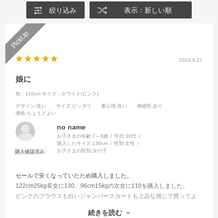
絞り込み
表示：新しい順
2023.9.27
娘に
色：110cm
サイズ：ホワイト(ピンク)
デザイン
:良い
サイズ
:ピッタリ
着心地
:良い
伸縮性
:あり
価格
:ちょうどよい
no name
お子さまの年齢:
7～8歳
年代:
30代
購入したサイズ:
130cm
性別:
女性
お子さまの性別:
女の子
セールで安くなっていたため購入しました。
122cm25kg長女に130、96cm15kgの次女に110を購入しました。
ピンクのブラウスも白いジャンパースカートも上品な感じで買ってよ
かったです。
続きを読む
生地も薄すぎず、だけど涼しそうで暑い日でも着れました。