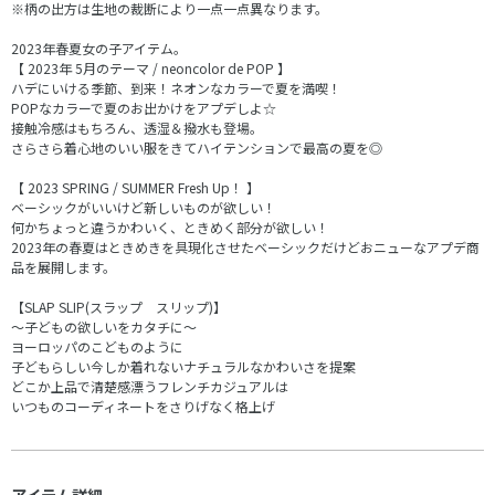
※柄の出方は生地の裁断により一点一点異なります。
2023年春夏女の子アイテム。
【 2023年 5月のテーマ / neoncolor de POP 】
ハデにいける季節、到来！ネオンなカラーで夏を満喫！
POPなカラーで夏のお出かけをアプデしよ☆
接触冷感はもちろん、透湿＆撥水も登場。
さらさら着心地のいい服をきてハイテンションで最高の夏を◎
【 2023 SPRING / SUMMER Fresh Up！ 】
ベーシックがいいけど新しいものが欲しい！
何かちょっと違うかわいく、ときめく部分が欲しい！
2023年の春夏はときめきを具現化させたベーシックだけどおニューなアプデ商
品を展開します。
【SLAP SLIP(スラップ スリップ)】
～子どもの欲しいをカタチに～
ヨーロッパのこどものように
子どもらしい今しか着れないナチュラルなかわいさを提案
どこか上品で清楚感漂うフレンチカジュアルは
いつものコーディネートをさりげなく格上げ