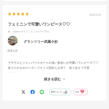
2023.5.23
フェミニンで可愛いワンピース♡♡
色：110cm
サイズ：ピンク(パープル)
グランツリー武蔵小杉
ブラウスとジャンパースカートの淡い色合いが可愛いワンピース♡♡
後ろの大きめのリボンでサイズ調節も出来て、後ろ姿まで可愛
い！！！
首元と肩にもフリルがあって、可愛いがたくさん詰め込まれたワンピ
続きを読む
ースです！
参考になった
1
Like!
1