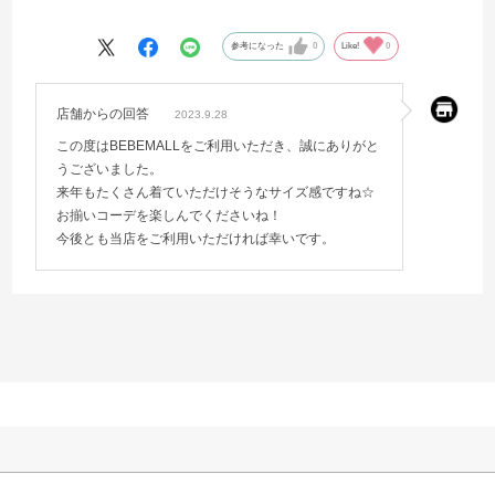
ジャンパースカートの丈も膝下くらいで調整せずにきれました。
白いので下着が少し透けます。白い下着か何か履かせた方が良さそう
参考になった
0
Like!
0
です。
来年も着れそうなので、たくさん着せたいです。
店舗からの回答
2023.9.28
この度はBEBEMALLをご利用いただき、誠にありがと
うございました。
来年もたくさん着ていただけそうなサイズ感ですね☆
お揃いコーデを楽しんでくださいね！
今後とも当店をご利用いただければ幸いです。