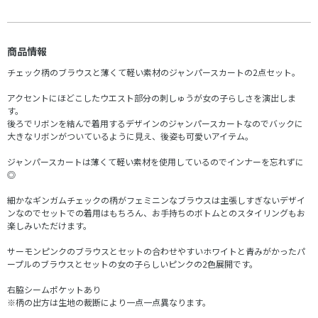
商品情報
チェック柄のブラウスと薄くて軽い素材のジャンパースカートの2点セット。
アクセントにほどこしたウエスト部分の刺しゅうが女の子らしさを演出しま
す。
後ろでリボンを結んで着用するデザインのジャンパースカートなのでバックに
大きなリボンがついているように見え、後姿も可愛いアイテム。
ジャンパースカートは薄くて軽い素材を使用しているのでインナーを忘れずに
◎
細かなギンガムチェックの柄がフェミニンなブラウスは主張しすぎないデザイ
ンなのでセットでの着用はもちろん、お手持ちのボトムとのスタイリングもお
楽しみいただけます。
サーモンピンクのブラウスとセットの合わせやすいホワイトと青みがかったパ
ープルのブラウスとセットの女の子らしいピンクの2色展開です。
右脇シームポケットあり
※柄の出方は生地の裁断により一点一点異なります。