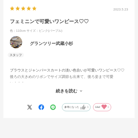
2023.5.23
フェミニンで可愛いワンピース♡♡
色：110cm
サイズ：ピンク(パープル)
グランツリー武蔵小杉
ブラウスとジャンパースカートの淡い色合いが可愛いワンピース♡♡
後ろの大きめのリボンでサイズ調節も出来て、後ろ姿まで可愛
い！！！
首元と肩にもフリルがあって、可愛いがたくさん詰め込まれたワンピ
続きを読む
ースです！
参考になった
1
Like!
1