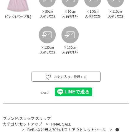
×
80cm
×
90cm
×
100cm
×
110cm
入荷ﾘｸｴｽﾄ
入荷ﾘｸｴｽﾄ
入荷ﾘｸｴｽﾄ
入荷ﾘｸｴｽﾄ
ピンク(パープル)
×
120cm
×
130cm
入荷ﾘｸｴｽﾄ
入荷ﾘｸｴｽﾄ
お気に入りに登録する
シェア
ブランド:
スラップ スリップ
カテゴリ:
セットアップ
FINAL SALE
BeBeなど最大70％オフ！アウトレットセール
●