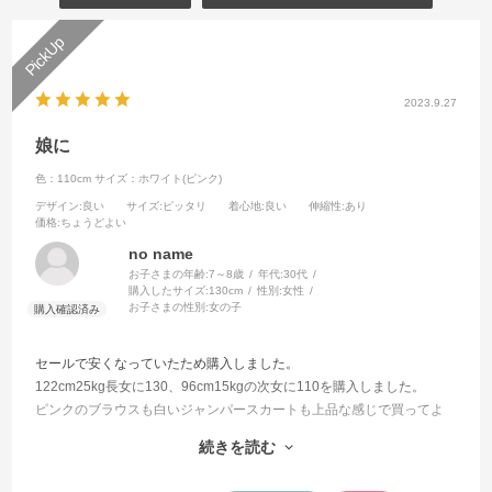
2023.9.27
娘に
色：110cm
サイズ：ホワイト(ピンク)
デザイン
:良い
サイズ
:ピッタリ
着心地
:良い
伸縮性
:あり
価格
:ちょうどよい
no name
お子さまの年齢:
7～8歳
年代:
30代
購入したサイズ:
130cm
性別:
女性
お子さまの性別:
女の子
セールで安くなっていたため購入しました。
122cm25kg長女に130、96cm15kgの次女に110を購入しました。
ピンクのブラウスも白いジャンパースカートも上品な感じで買ってよ
かったです。
続きを読む
生地も薄すぎず、だけど涼しそうで暑い日でも着れました。
ジャンパースカートの丈も膝下くらいで調整せずにきれました。