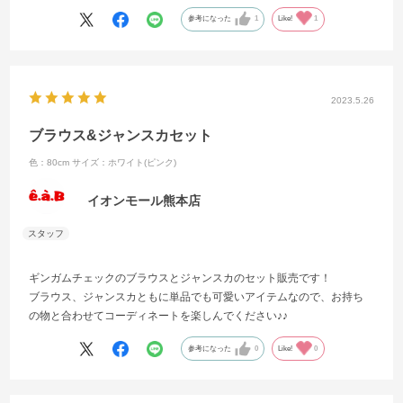
シャツにはデニムやスカートなど合わせてgood！！
参考になった
1
Like!
1
2023.5.26
ブラウス&ジャンスカセット
色：80cm
サイズ：ホワイト(ピンク)
イオンモール熊本店
ギンガムチェックのブラウスとジャンスカのセット販売です！
ブラウス、ジャンスカともに単品でも可愛いアイテムなので、お持ち
の物と合わせてコーディネートを楽しんでください♪♪
参考になった
0
Like!
0