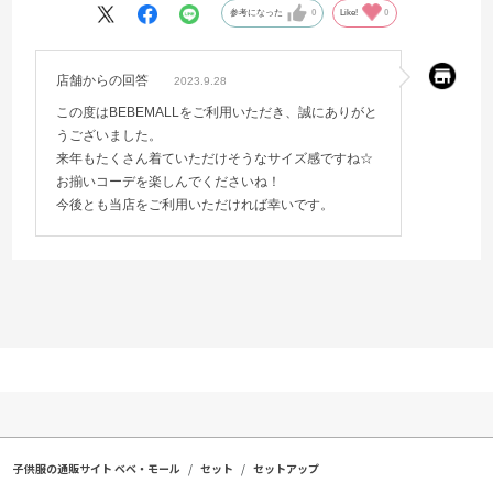
白いので下着が少し透けます。白い下着か何か履かせた方が良さそう
参考になった
0
Like!
0
です。
来年も着れそうなので、たくさん着せたいです。
店舗からの回答
2023.9.28
この度はBEBEMALLをご利用いただき、誠にありがと
うございました。
来年もたくさん着ていただけそうなサイズ感ですね☆
お揃いコーデを楽しんでくださいね！
今後とも当店をご利用いただければ幸いです。
子供服の通販サイト ベベ・モール
セット
セットアップ