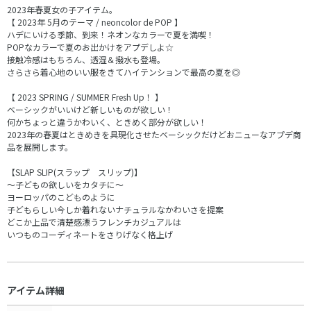
2023年春夏女の子アイテム。
【 2023年 5月のテーマ / neoncolor de POP 】
ハデにいける季節、到来！ネオンなカラーで夏を満喫！
POPなカラーで夏のお出かけをアプデしよ☆
接触冷感はもちろん、透湿＆撥水も登場。
さらさら着心地のいい服をきてハイテンションで最高の夏を◎
【 2023 SPRING / SUMMER Fresh Up！ 】
ベーシックがいいけど新しいものが欲しい！
何かちょっと違うかわいく、ときめく部分が欲しい！
2023年の春夏はときめきを具現化させたベーシックだけどおニューなアプデ商
品を展開します。
【SLAP SLIP(スラップ スリップ)】
～子どもの欲しいをカタチに～
ヨーロッパのこどものように
子どもらしい今しか着れないナチュラルなかわいさを提案
どこか上品で清楚感漂うフレンチカジュアルは
いつものコーディネートをさりげなく格上げ
アイテム詳細