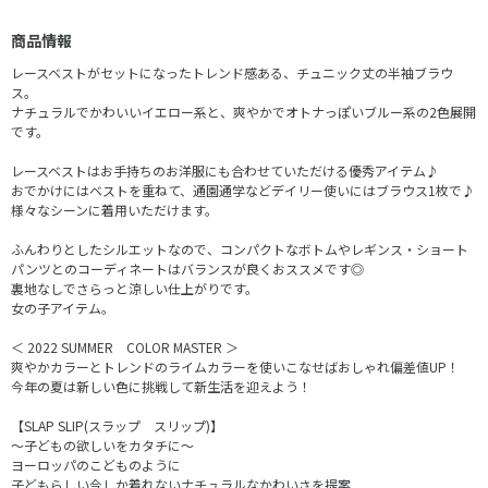
商品情報
レースベストがセットになったトレンド感ある、チュニック丈の半袖ブラウ
ス。
ナチュラルでかわいいイエロー系と、爽やかでオトナっぽいブルー系の2色展開
です。
レースベストはお手持ちのお洋服にも合わせていただける優秀アイテム♪
おでかけにはベストを重ねて、通園通学などデイリー使いにはブラウス1枚で♪
様々なシーンに着用いただけます。
ふんわりとしたシルエットなので、コンパクトなボトムやレギンス・ショート
パンツとのコーディネートはバランスが良くおススメです◎
裏地なしでさらっと涼しい仕上がりです。
女の子アイテム。
＜ 2022 SUMMER COLOR MASTER ＞
爽やかカラーとトレンドのライムカラーを使いこなせばおしゃれ偏差値UP！
今年の夏は新しい色に挑戦して新生活を迎えよう！
【SLAP SLIP(スラップ スリップ)】
～子どもの欲しいをカタチに～
ヨーロッパのこどものように
子どもらしい今しか着れないナチュラルなかわいさを提案