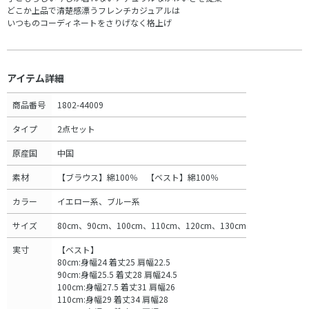
どこか上品で清楚感漂うフレンチカジュアルは
いつものコーディネートをさりげなく格上げ
アイテム詳細
商品番号
1802-44009
タイプ
2点セット
原産国
中国
素材
【ブラウス】綿100％ 【ベスト】綿100％
カラー
イエロー系、ブルー系
サイズ
80cm、90cm、100cm、110cm、120cm、130cm
実寸
【ベスト】
80cm:身幅24 着丈25 肩幅22.5
90cm:身幅25.5 着丈28 肩幅24.5
100cm:身幅27.5 着丈31 肩幅26
110cm:身幅29 着丈34 肩幅28