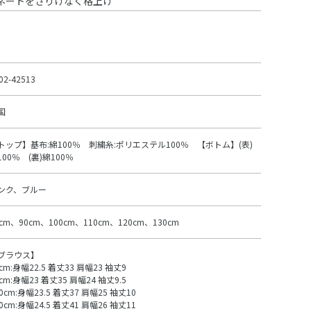
ネートをさりげなく格上げ
02-42513
国
トップ】基布:綿100％ 刺繍糸:ポリエステル100％ 【ボトム】(表)
100％ (裏)綿100％
ンク、ブルー
0cm、90cm、100cm、110cm、120cm、130cm
ブラウス】
cm:身幅22.5 着丈33 肩幅23 袖丈9
cm:身幅23 着丈35 肩幅24 袖丈9.5
0cm:身幅23.5 着丈37 肩幅25 袖丈10
0cm:身幅24.5 着丈41 肩幅26 袖丈11