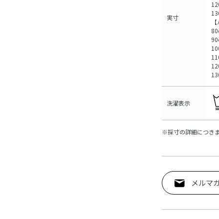
12
1
実寸
【
8
9
1
1
1
1
洗濯表示
※採寸の詳細につき
メルマ