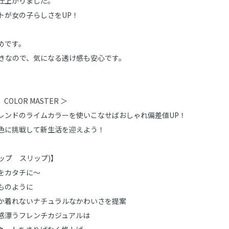
仕上がりました。
トが女の子らしさをUP！
めです。
きなので、気になる透け感も安心です。
 COLOR MASTER ＞
レンドのライムカラーを使いこなせばおしゃれ偏差値UP！
色に挑戦して新生活を迎えよう！
スラップ スリップ)】
をカタチに～
ものように
か着れないナチュラルなかわいさを提案
感漂うフレンチカジュアルは