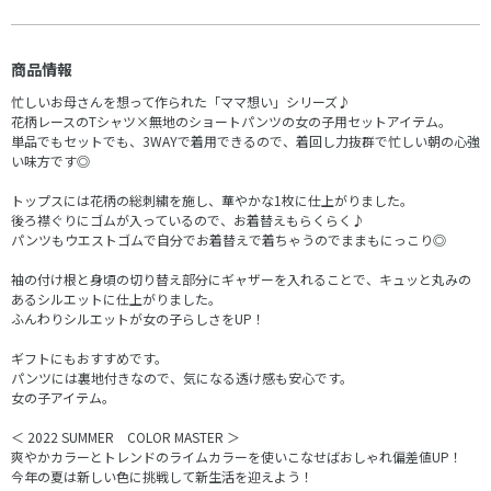
商品情報
忙しいお母さんを想って作られた「ママ想い」シリーズ♪
花柄レースのTシャツ×無地のショートパンツの女の子用セットアイテム。
単品でもセットでも、3WAYで着用できるので、着回し力抜群で忙しい朝の心強
い味方です◎
トップスには花柄の総刺繍を施し、華やかな1枚に仕上がりました。
後ろ襟ぐりにゴムが入っているので、お着替えもらくらく♪
パンツもウエストゴムで自分でお着替えで着ちゃうのでままもにっこり◎
袖の付け根と身頃の切り替え部分にギャザーを入れることで、キュッと丸みの
あるシルエットに仕上がりました。
ふんわりシルエットが女の子らしさをUP！
ギフトにもおすすめです。
パンツには裏地付きなので、気になる透け感も安心です。
女の子アイテム。
＜ 2022 SUMMER COLOR MASTER ＞
爽やかカラーとトレンドのライムカラーを使いこなせばおしゃれ偏差値UP！
今年の夏は新しい色に挑戦して新生活を迎えよう！