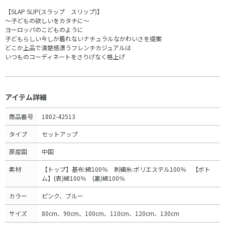
【SLAP SLIP(スラップ スリップ)】
～子どもの欲しいをカタチに～
ヨーロッパのこどものように
子どもらしい今しか着れないナチュラルなかわいさを提案
どこか上品で清楚感漂うフレンチカジュアルは
いつものコーディネートをさりげなく格上げ
アイテム詳細
商品番号
1802-42513
タイプ
セットアップ
原産国
中国
素材
【トップ】基布:綿100％ 刺繍糸:ポリエステル100％ 【ボト
ム】(表)綿100％ (裏)綿100％
カラー
ピンク、ブルー
サイズ
80cm、90cm、100cm、110cm、120cm、130cm