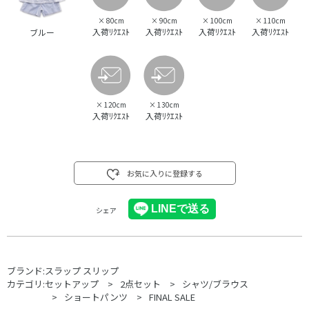
×
80cm
×
90cm
×
100cm
×
110cm
入荷ﾘｸｴｽﾄ
入荷ﾘｸｴｽﾄ
入荷ﾘｸｴｽﾄ
入荷ﾘｸｴｽﾄ
ブルー
×
120cm
×
130cm
入荷ﾘｸｴｽﾄ
入荷ﾘｸｴｽﾄ
お気に入りに登録する
シェア
ブランド:
スラップ スリップ
カテゴリ:
セットアップ
2点セット
シャツ/ブラウス
ショートパンツ
FINAL SALE