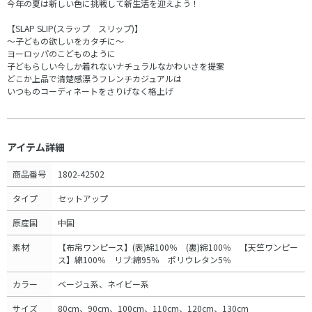
今年の夏は新しい色に挑戦して新生活を迎えよう！
【SLAP SLIP(スラップ スリップ)】
～子どもの欲しいをカタチに～
ヨーロッパのこどものように
子どもらしい今しか着れないナチュラルなかわいさを提案
どこか上品で清楚感漂うフレンチカジュアルは
いつものコーディネートをさりげなく格上げ
アイテム詳細
商品番号
1802-42502
タイプ
セットアップ
原産国
中国
素材
【布帛ワンピース】(表)綿100％ (裏)綿100％ 【天竺ワンピー
ス】綿100％ リブ:綿95％ ポリウレタン5％
カラー
ベージュ系、ネイビー系
サイズ
80cm、90cm、100cm、110cm、120cm、130cm