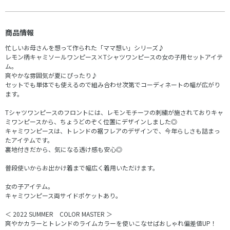
商品情報
忙しいお母さんを想って作られた「ママ想い」シリーズ♪
レモン柄キャミソールワンピース×Tシャツワンピースの女の子用セットアイテ
ム。
爽やかな雰囲気が夏にぴったり♪
セットでも単体でも使えるので組み合わせ次第でコーディネートの幅が広がり
ます。
Tシャツワンピースのフロントには、レモンモチーフの刺繍が施されておりキャ
ミワンピースから、ちょうどのぞく位置にデザインしました◎
キャミワンピースは、トレンドの裾フレアのデザインで、今年らしさも詰まっ
たアイテムです。
裏地付きだから、気になる透け感も安心◎
普段使いからお出かけ着まで幅広く着用いただけます。
女の子アイテム。
キャミワンピース両サイドポケットあり。
＜ 2022 SUMMER COLOR MASTER ＞
爽やかカラーとトレンドのライムカラーを使いこなせばおしゃれ偏差値UP！