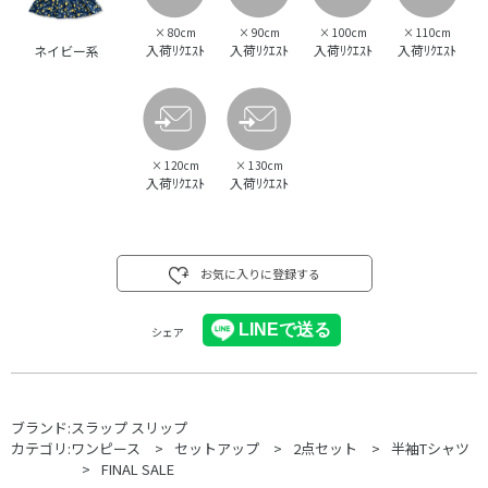
×
80cm
×
90cm
×
100cm
×
110cm
入荷ﾘｸｴｽﾄ
入荷ﾘｸｴｽﾄ
入荷ﾘｸｴｽﾄ
入荷ﾘｸｴｽﾄ
ネイビー系
×
120cm
×
130cm
入荷ﾘｸｴｽﾄ
入荷ﾘｸｴｽﾄ
お気に入りに登録する
シェア
ブランド:
スラップ スリップ
カテゴリ:
ワンピース
セットアップ
2点セット
半袖Tシャツ
FINAL SALE