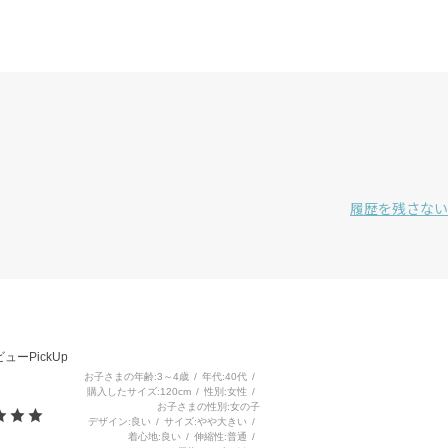
履歴を残さない
3
ューPickUp
お子さまの年齢
3～4歳
年代
40代
購入したサイズ
120cm
性別
女性
お子さまの性別
女の子
デザイン
良い
サイズ
やや大きい
着心地
良い
伸縮性
普通