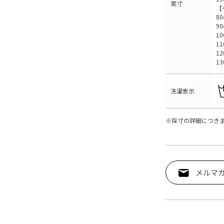
実寸
【
80
90
10
11
12
13
洗濯表示
※採寸の詳細につき
メルマ