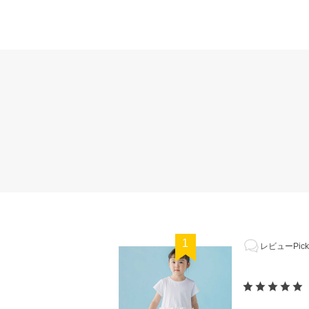
1
レビューPick