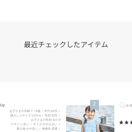
最近チェックしたアイテム
2
Up
レビ
お子さまの年齢
7～8歳
年代
60代
購入したサイズ
120cm
性別
女性
お子さまの性別
女の子
デザイン
良い
サイズ
やや大きい
着心地
やや良い
伸縮性
普通