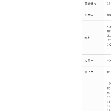
商品番号
18
原産国
中
<
頃
エ
素材
ア
ン
ー
カラー
ベ
サイズ
8
【
8
9
10
11
12
1