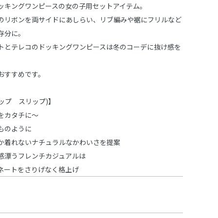
ッキングワンピースの女の子用セットアイテム。
のリボンを両サイドにあしらい、リブ編みや裾にフリルなど
存分に。
トとテレコのドッキングワンピースは冬のコーデに抜け感を
おすすめです。
スラップ スリップ)】
をカタチに～
ものように
か着れないナチュラルなかわいさを提案
感漂うフレンチカジュアルは
ネートをさりげなく格上げ