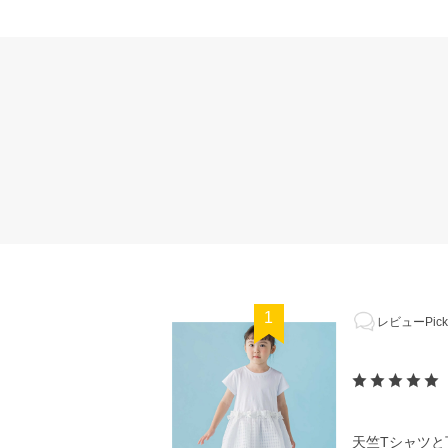
1
レビューPick
天竺Tシャツ