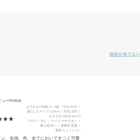
履歴を残さない
3
ューPickUp
お子さまの年齢
3～4歳
年代
40代
購入したサイズ
120cm
性別
女性
お子さまの性別
女の子
デザイン
良い
サイズ
やや大きい
着心地
良い
伸縮性
普通
価格
ちょうどよい
イン、生地、色、全てにおいてすごく可愛