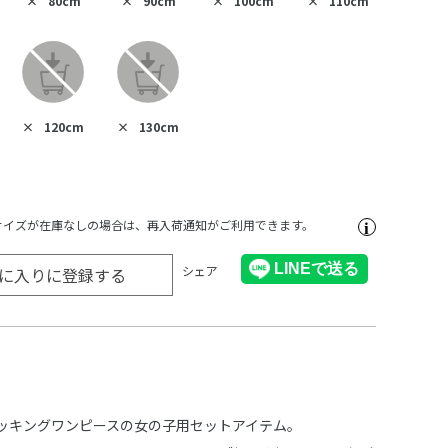
×
80cm
×
90cm
×
100cm
×
110cm
×
120cm
×
130cm
サイズが在庫なしの場合は、再入荷通知がご利用できます。
シェア
に入りに登録する
ッキングワンピースの女の子用セットアイテム。