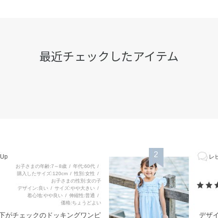
最近チェックしたアイテム
2
Up
レビ
お子さまの年齢
7～8歳
年代
60代
購入したサイズ
120cm
性別
女性
お子さまの性別
女の子
デザイン
良い
サイズ
やや大きい
着心地
やや良い
伸縮性
普通
価格
ちょうどよい
と下がチェックのドッキングワンピ
デザ