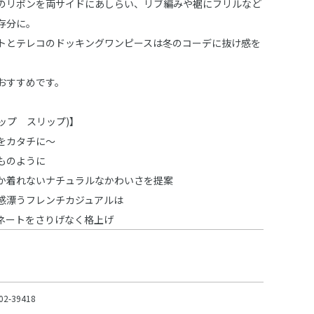
のリボンを両サイドにあしらい、リブ編みや裾にフリルなど
存分に。
トとテレコのドッキングワンピースは冬のコーデに抜け感を
おすすめです。
スラップ スリップ)】
をカタチに～
ものように
か着れないナチュラルなかわいさを提案
感漂うフレンチカジュアルは
ネートをさりげなく格上げ
02-39418