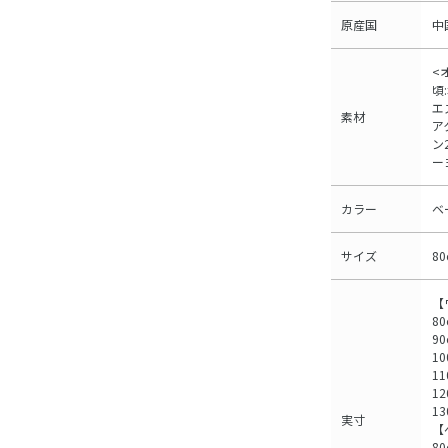
原産国
中
<
頃
エ
素材
ア
ン
ー
カラー
ベ
サイズ
8
【
8
9
10
11
12
1
実寸
【
80