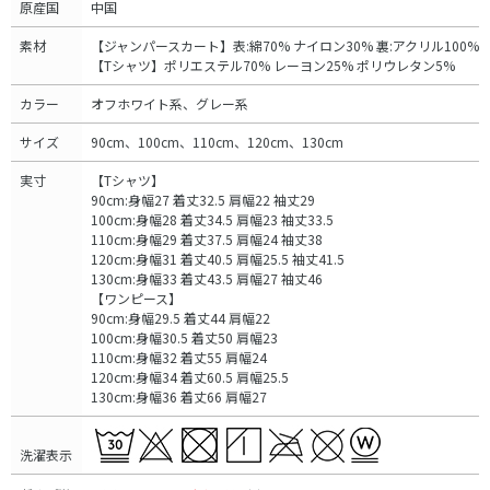
原産国
中国
素材
【ジャンパースカート】表:綿70% ナイロン30% 裏:アクリル100%
【Tシャツ】ポリエステル70% レーヨン25% ポリウレタン5%
カラー
オフホワイト系、グレー系
サイズ
90cm、100cm、110cm、120cm、130cm
実寸
【Tシャツ】
90cm:身幅27 着丈32.5 肩幅22 袖丈29
100cm:身幅28 着丈34.5 肩幅23 袖丈33.5
110cm:身幅29 着丈37.5 肩幅24 袖丈38
120cm:身幅31 着丈40.5 肩幅25.5 袖丈41.5
130cm:身幅33 着丈43.5 肩幅27 袖丈46
【ワンピース】
90cm:身幅29.5 着丈44 肩幅22
100cm:身幅30.5 着丈50 肩幅23
110cm:身幅32 着丈55 肩幅24
120cm:身幅34 着丈60.5 肩幅25.5
130cm:身幅36 着丈66 肩幅27
洗濯表示