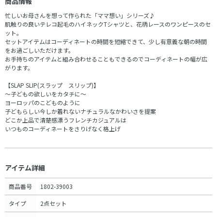
商品情報
忙しいお母さんを想って作られた「ママ想い」シリーズ♪
肌触りの良いテレコ起毛のハイネックTシャツと、花柄レースのワンピースのセ
ット。
セットアイテムはコーディネートの時間を短縮できて、少し有意義な朝の時間
をお過ごしいただけます。
お手持ちのアイテムと組み合わせることもできるのでコーディネートの幅が広
がります。
【SLAP SLIP(スラップ スリップ)】
～子どもの欲しいをカタチに～
ヨーロッパのこどものように
子どもらしい今しか着れないナチュラルなかわいさを提案
どこか上品で清楚感漂うフレンチカジュアルは
いつものコーディネートをさりげなく格上げ
アイテム詳細
商品番号
1802-39003
タイプ
2点セット