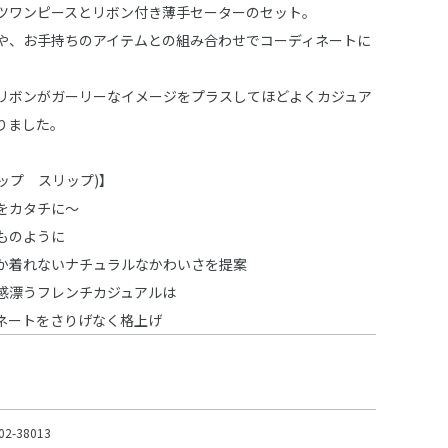
ツワンピースとリボン付き薄手セーターのセット。
や、お手持ちのアイテムとの組み合わせでコーディネートに
リボンがガーリーなイメージをプラスしてほどよくカジュア
りました。
スラップ スリップ)】
をカタチに～
ものように
か着れないナチュラルなかわいさを提案
感漂うフレンチカジュアルは
ネートをさりげなく格上げ
02-38013