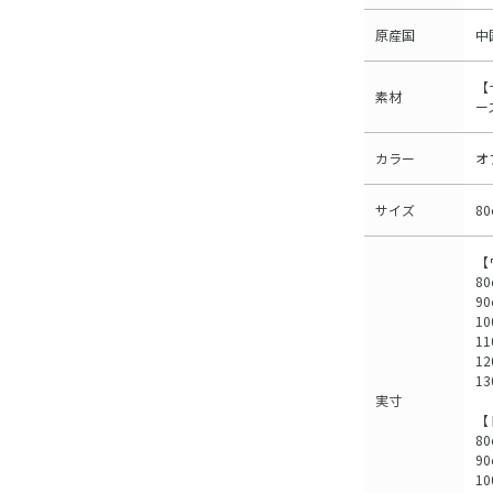
原産国
中
【
素材
ー
カラー
オ
サイズ
8
【
80
90
10
1
12
13
実寸
【
80
90
10