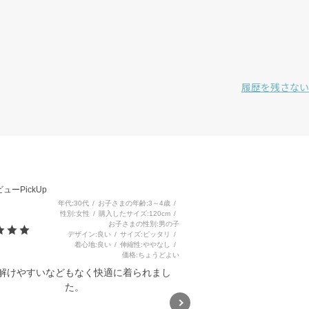
履歴を残さない
3
ューPickUp
年代
30代
お子さまの年齢
3～4歳
性別
女性
購入したサイズ
120cm
お子さまの性別
男の子
デザイン
良い
サイズ
ピッタリ
着心地
良い
伸縮性
ややなし
価格
ちょうどよい
解けやすいなどもなく快適に着られまし
た。