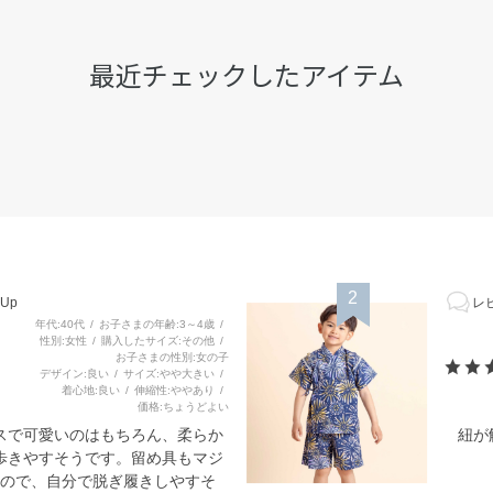
最近チェックしたアイテム
2
Up
レビ
年代
40代
お子さまの年齢
3～4歳
性別
女性
購入したサイズ
その他
お子さまの性別
女の子
デザイン
良い
サイズ
やや大きい
着心地
良い
伸縮性
ややあり
価格
ちょうどよい
スで可愛いのはもちろん、柔らか
紐が
歩きやすそうです。留め具もマジ
ので、自分で脱ぎ履きしやすそ