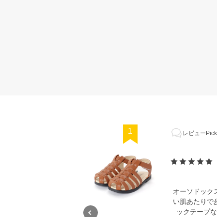
1
レビューPick
オーソドック
い肌あたりで
ックテープな