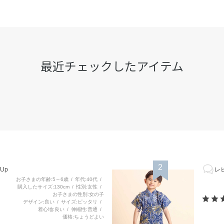
最近チェックしたアイテム
2
Up
レビ
お子さまの年齢
5～6歳
年代
40代
購入したサイズ
130cm
性別
女性
お子さまの性別
女の子
デザイン
良い
サイズ
ピッタリ
着心地
良い
伸縮性
普通
価格
ちょうどよい