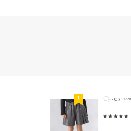
1
レビューPick