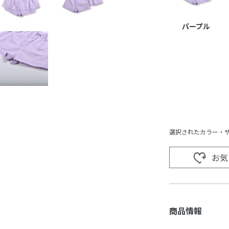
パープル
選択されたカラー・
お気
商品情報