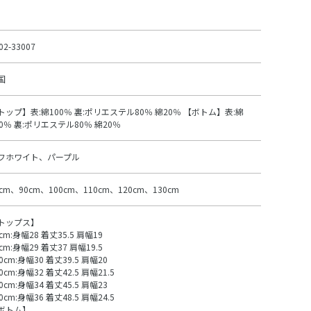
02-33007
国
トップ】表:綿100％ 裏:ポリエステル80％ 綿20％ 【ボトム】表:綿
00％ 裏:ポリエステル80％ 綿20％
フホワイト、パープル
0cm、90cm、100cm、110cm、120cm、130cm
トップス】
cm:身幅28 着丈35.5 肩幅19
cm:身幅29 着丈37 肩幅19.5
0cm:身幅30 着丈39.5 肩幅20
0cm:身幅32 着丈42.5 肩幅21.5
0cm:身幅34 着丈45.5 肩幅23
0cm:身幅36 着丈48.5 肩幅24.5
ボトム】