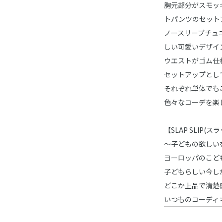
胸元部分がスモッ
トパンツのセット
ノースリーブチュ
しい可愛いデザイ
ウエストがゴム仕
セットアップとし
それぞれ単体でも
色々なコーデを楽
【SLAP SLIP(
～子どもの欲しい
ヨーロッパのこど
子どもらしい今し
どこか上品で清楚
いつものコーディ