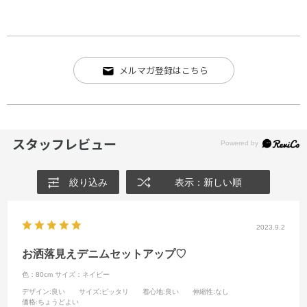
メルマガ登録はこちら
スタッフレビュー
絞り込み
表示：新しい順
2023.9.2
お洒落見えデニムセットアップ♡
色：80cm
サイズ：ネイビー
デザイン
:良い
サイズ
:ピッタリ
着心地
:良い
伸縮性
:なし
価格
:ちょうどよい