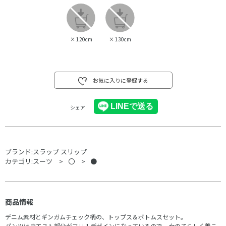
×
120cm
×
130cm
お気に入りに登録する
シェア
ブランド:
スラップ スリップ
カテゴリ:
スーツ
〇
●
商品情報
デニム素材とギンガムチェック柄の、トップス＆ボトムスセット。
パンツはウエスト部分がフリルデザインになっているので、女の子らしく着こ