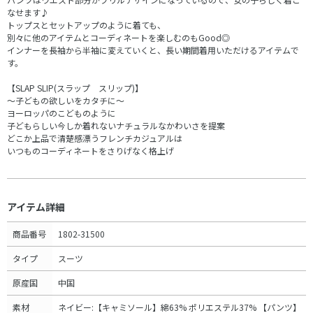
なせます♪
トップスとセットアップのように着ても、
別々に他のアイテムとコーディネートを楽しむのもGood◎
インナーを長袖から半袖に変えていくと、長い期間着用いただけるアイテムで
す。
【SLAP SLIP(スラップ スリップ)】
～子どもの欲しいをカタチに～
ヨーロッパのこどものように
子どもらしい今しか着れないナチュラルなかわいさを提案
どこか上品で清楚感漂うフレンチカジュアルは
いつものコーディネートをさりげなく格上げ
アイテム詳細
商品番号
1802-31500
タイプ
スーツ
原産国
中国
素材
ネイビー:【キャミソール】綿63% ポリエステル37% 【パンツ】