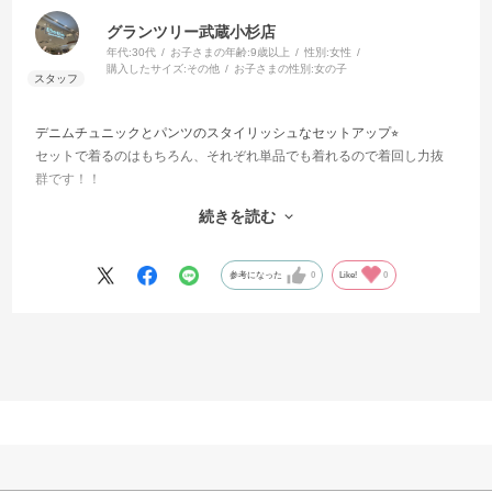
グランツリー武蔵小杉店
年代:
30代
お子さまの年齢:
9歳以上
性別:
女性
購入したサイズ:
その他
お子さまの性別:
女の子
デニムチュニックとパンツのスタイリッシュなセットアップ⭐︎
セットで着るのはもちろん、それぞれ単品でも着れるので着回し力抜
群です！！
生地も柔らかいので着心地も良く幅広い季節で楽しんでいただけます
続きを読む
♡
肩のフリルと刺繍、ハート型のボタン等随所に可愛いポイントが散り
ばめられてます♡
参考になった
0
Like!
0