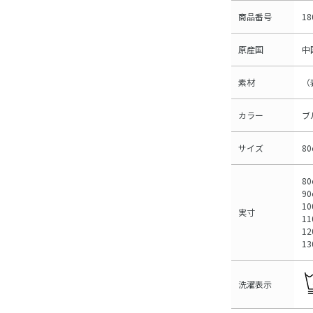
商品番号
18
原産国
中
素材
（
カラー
ブ
サイズ
8
80
90
10
実寸
11
12
13
洗濯表示