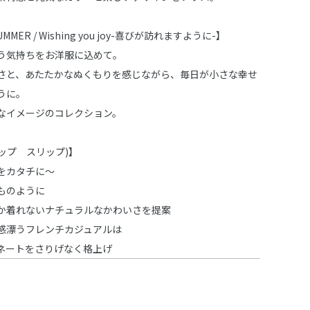
SUMMER / Wishing you joy-喜びが訪れますように-】
う気持ちをお洋服に込めて。
さと、あたたかなぬくもりを感じながら、毎日が小さな幸せ
うに。
なイメージのコレクション。
スラップ スリップ)】
をカタチに～
ものように
か着れないナチュラルなかわいさを提案
感漂うフレンチカジュアルは
ネートをさりげなく格上げ