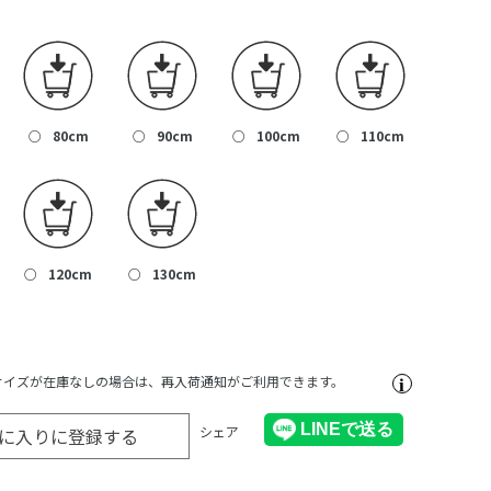
○
80cm
○
90cm
○
100cm
○
110cm
○
120cm
○
130cm
サイズが在庫なしの場合は、再入荷通知がご利用できます。
シェア
に入りに登録する