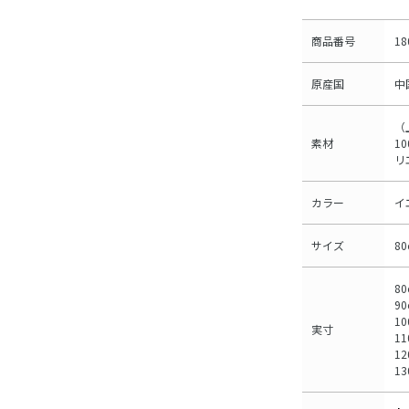
商品番号
18
原産国
中
（
素材
1
リ
カラー
イ
サイズ
8
80
90
10
実寸
11
1
13