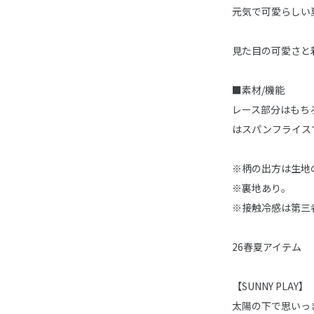
元気で可愛らしい
見た目の可愛さと
■素材/機能
レース部分はもち
はスパンフライス
※柄の出方は生地
※裏地あり。
※接触冷感は第三
26春夏アイテム
【SUNNY PLAY】
太陽の下で思いっ