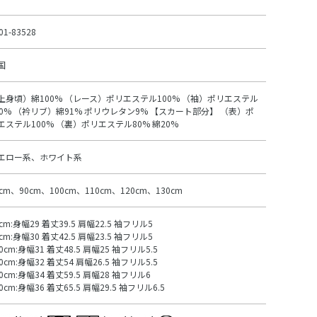
01-83528
国
上身頃）綿100% （レース）ポリエステル100% （袖）ポリエステル
00% （衿リブ）綿91% ポリウレタン9% 【スカート部分】 （表）ポ
エステル100% （裏）ポリエステル80% 綿20%
エロー系、ホワイト系
0cm、90cm、100cm、110cm、120cm、130cm
cm:身幅29 着丈39.5 肩幅22.5 袖フリル5
cm:身幅30 着丈42.5 肩幅23.5 袖フリル5
0cm:身幅31 着丈48.5 肩幅25 袖フリル5.5
0cm:身幅32 着丈54 肩幅26.5 袖フリル5.5
20cm:身幅34 着丈59.5 肩幅28 袖フリル6
0cm:身幅36 着丈65.5 肩幅29.5 袖フリル6.5