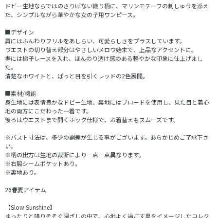
ドビー生地ならではのさりげない織り柄に、マリンモチーフの刺しゅうを添え
た、シンプルながら華やかな女の子用ワンピース。
■デザイン
肩にはふんわりフリルをあしらい、可愛らしさをプラスしています。
ウエストの切り替え部分はやさしいメロウ始末で、上品なアクセントに。
裾には梯子レースを入れ、ほんのり透け感のある軽やかな印象に仕上げまし
た。
清楚なホワイトと、ぱっと目を引くレッドの2色展開。
■素材/機能
身生地には表情豊かなドビー生地、裏地にはブロードを使用し、見た目と着心
地の両方にこだわった一着です。
後ろはウエストまで開くホック仕様で、お着替えもスムーズです。
※バスト寸法は、多少の誤差が生じる事がございます。あらかじめご了承下さ
い。
※柄の出方は生地の裁断により一点一点異なります。
※右脇シームポケットあり。
※裏地あり。
26春夏アイテム
【Slow Sunshine】
ゆったりと降りそそぐ陽ざしの中で、心地よく過ごす夏をイメージしたコレク