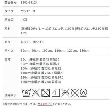
商品番号
1801-83124
タイプ
ワンピース
原産国
中国
素材
(表)綿100% (レース)ポリエステル100% (裏)ポリエステル90% 綿
10%
カラー
レッド、ホワイト
サイズ
80cm、90cm、100cm、110cm、120cm、130cm
実寸
80cm:身幅28 着丈42 肩幅20
90cm:身幅29 着丈45 肩幅21
100cm:身幅30 着丈51 肩幅22
110cm:身幅31 着丈56.5 肩幅23
120cm:身幅33 着丈62 肩幅24.5
130cm:身幅35 着丈68 肩幅26
洗濯表示
※採寸の詳細につきましては、
サイズガイド
をご覧ください。