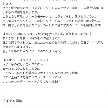
ション。
パッと鮮やかなカラーリングにリゾートのエッセンス添え、この夏を快適に楽
しめるお洋服を提案します。
ころころと可愛いフルーツモチーフに、スラップらしい遊び心をプラス。
涼し気なチェックやレース素材、リゾートムードを感じる総柄生地を取り入
れ、陽ざしと風を感じながら、のんびりと過ごす夏のアイテムを展開します。
【2026 SPRING SUMMER / Wishing you joy-喜びが訪れますように-】
すてきな一日を願う気持ちをお洋服に込めて。
誰かを想うやさしさと、あたたかなぬくもりを感じながら、毎日が小さな幸せ
で満たされますように。
優しくてあたたかなイメージのコレクション。
【SLAP SLIP(スラップ スリップ)】
～子どもの欲しいをカタチに～
ヨーロッパのこどものように
子どもらしい今しか着れないナチュラルなかわいさを提案
どこか上品で清楚感漂うフレンチカジュアルは
いつものコーディネートをさりげなく格上げ
アイテム詳細