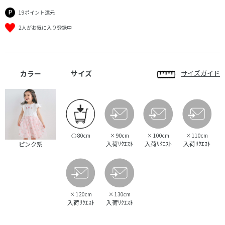
19ポイント還元
2人がお気に入り登録中
カラー
サイズ
サイズガイド
○
80cm
×
90cm
×
100cm
×
110cm
入荷ﾘｸｴｽﾄ
入荷ﾘｸｴｽﾄ
入荷ﾘｸｴｽﾄ
ピンク系
×
120cm
×
130cm
入荷ﾘｸｴｽﾄ
入荷ﾘｸｴｽﾄ