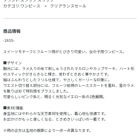
カテゴリ:
ワンピース
クリアランスセール
商品情報
-26SS-
スイーツモチーフとフルーツ柄がとびきり可愛い、女の子用ワンピース。
■デザイン
胸元には、ラメ入りの糸で刺しゅうされたマカロンやカップケーキ、ハート形
のスティックがきらきらと輝き、思わずときめく華やかさです。
袖はふんわりとしたフリル仕様で、やさしくガーリーな印象に。
ウエスト切り替え部分には、フルーツ総柄のレーススカートを重ね、星のラメ
を散りばめて特別感をプラスしました。
可愛らしいピンク系と、明るく元気なイエロー系の2色展開。
■素材/機能
身生地にはやわらかな天竺素材を使用し、着心地も快適です。
お出かけがもっと楽しくなる、ときめきいっぱいの一着です。
※柄の出方は生地の裁断により一点一点異なります。