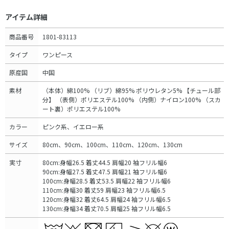
アイテム詳細
商品番号
1801-83113
タイプ
ワンピース
原産国
中国
素材
（本体）綿100% （リブ）綿95% ポリウレタン5% 【チュール部
分】 （表側）ポリエステル100% （内側）ナイロン100% （スカ
ート裏）ポリエステル100%
カラー
ピンク系、イエロー系
サイズ
80cm、90cm、100cm、110cm、120cm、130cm
実寸
80cm:身幅26.5 着丈44.5 肩幅20 袖フリル幅6
90cm:身幅27.5 着丈47.5 肩幅21 袖フリル幅6
100cm:身幅28.5 着丈53.5 肩幅22 袖フリル幅6
110cm:身幅30 着丈59 肩幅23 袖フリル幅6.5
120cm:身幅32 着丈64.5 肩幅24 袖フリル幅6.5
130cm:身幅34 着丈70.5 肩幅25 袖フリル幅6.5