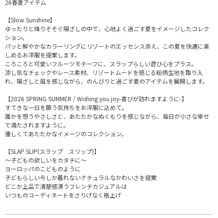
26春夏アイテム
【Slow Sunshine】
ゆったりと降りそそぐ陽ざしの中で、心地よく過ごす夏をイメージしたコレク
ション。
パッと鮮やかなカラーリングにリゾートのエッセンス添え、この夏を快適に楽
しめるお洋服を提案します。
ころころと可愛いフルーツモチーフに、スラップらしい遊び心をプラス。
涼し気なチェックやレース素材、リゾートムードを感じる総柄生地を取り入
れ、陽ざしと風を感じながら、のんびりと過ごす夏のアイテムを展開します。
【2026 SPRING SUMMER / Wishing you joy-喜びが訪れますように-】
すてきな一日を願う気持ちをお洋服に込めて。
誰かを想うやさしさと、あたたかなぬくもりを感じながら、毎日が小さな幸せ
で満たされますように。
優しくてあたたかなイメージのコレクション。
【SLAP SLIP(スラップ スリップ)】
～子どもの欲しいをカタチに～
ヨーロッパのこどものように
子どもらしい今しか着れないナチュラルなかわいさを提案
どこか上品で清楚感漂うフレンチカジュアルは
いつものコーディネートをさりげなく格上げ