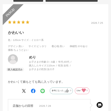
2026.7.25
かわいい
色：120cm
サイズ：イエロー系
デザイン
:良い
サイズ
:ピッタリ
着心地
:良い
伸縮性
:ややあり
価格
:ちょうどよい
めり
お子さまの年齢:
3～4歳
年代:
40代
購入したサイズ:
110cm
性別:
女性
お子さまの性別:
女の子
かわいくて娘もとても気に入っています。
参考になった
0
Like!
0
店舗からの回答
2026.7.28