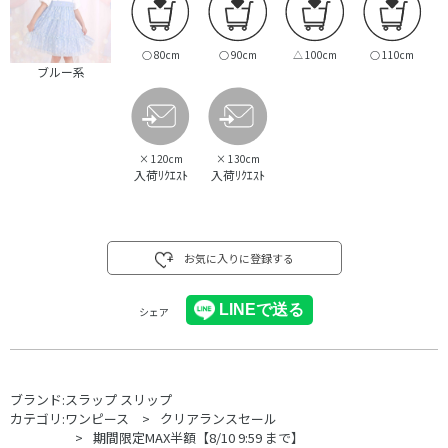
○
80cm
○
90cm
△
100cm
○
110cm
ブルー系
×
120cm
×
130cm
入荷ﾘｸｴｽﾄ
入荷ﾘｸｴｽﾄ
お気に入りに登録する
シェア
ブランド:
スラップ スリップ
カテゴリ:
ワンピース
クリアランスセール
期間限定MAX半額【8/10 9:59 まで】