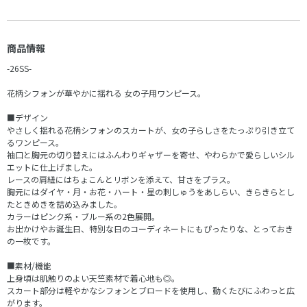
商品情報
-26SS-
花柄シフォンが華やかに揺れる 女の子用ワンピース。
■デザイン
やさしく揺れる花柄シフォンのスカートが、女の子らしさをたっぷり引き立て
るワンピース。
袖口と胸元の切り替えにはふんわりギャザーを寄せ、やわらかで愛らしいシル
エットに仕上げました。
レースの肩紐にはちょこんとリボンを添えて、甘さをプラス。
胸元にはダイヤ・月・お花・ハート・星の刺しゅうをあしらい、きらきらとし
たときめきを詰め込みました。
カラーはピンク系・ブルー系の2色展開。
お出かけやお誕生日、特別な日のコーディネートにもぴったりな、とっておき
の一枚です。
■素材/機能
上身頃は肌触りのよい天竺素材で着心地も◎。
スカート部分は軽やかなシフォンとブロードを使用し、動くたびにふわっと広
がります。