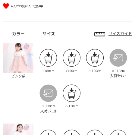
4人がお気に入り登録中
カラー
サイズ
サイズガイド
○
80cm
○
90cm
△
100cm
×
110cm
入荷ﾘｸｴｽﾄ
ピンク系
×
120cm
△
130cm
入荷ﾘｸｴｽﾄ