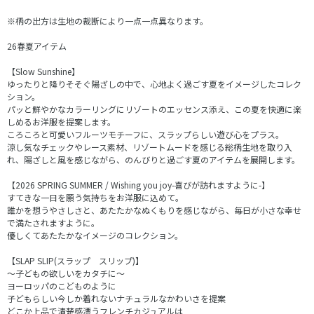
※柄の出方は生地の裁断により一点一点異なります。
26春夏アイテム
【Slow Sunshine】
ゆったりと降りそそぐ陽ざしの中で、心地よく過ごす夏をイメージしたコレク
ション。
パッと鮮やかなカラーリングにリゾートのエッセンス添え、この夏を快適に楽
しめるお洋服を提案します。
ころころと可愛いフルーツモチーフに、スラップらしい遊び心をプラス。
涼し気なチェックやレース素材、リゾートムードを感じる総柄生地を取り入
れ、陽ざしと風を感じながら、のんびりと過ごす夏のアイテムを展開します。
【2026 SPRING SUMMER / Wishing you joy-喜びが訪れますように-】
すてきな一日を願う気持ちをお洋服に込めて。
誰かを想うやさしさと、あたたかなぬくもりを感じながら、毎日が小さな幸せ
で満たされますように。
優しくてあたたかなイメージのコレクション。
【SLAP SLIP(スラップ スリップ)】
～子どもの欲しいをカタチに～
ヨーロッパのこどものように
子どもらしい今しか着れないナチュラルなかわいさを提案
どこか上品で清楚感漂うフレンチカジュアルは